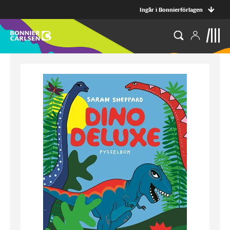
Ingår i Bonnierförlagen