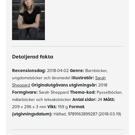
Detaljerad fakta
Recensionsdag:
2018-04-02
Genre:
Barnböcker,
ungdomsböcker och läromedel
Illustratör:
Sarah
Sheppard
Originalutgåvans utgivningsår:
2018
Formgivare:
Sarah Sheppard
Thema-kod:
Pysselböcker,
målarböcker och leksaksböcker
Antal sidor:
24
Mått:
209 x 296 x 3 mm
Vikt:
159 g
Format
(utgivningsdatum):
Häftad, 9789163899287 (2018-03-19)