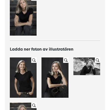
Ladda ner foton av illustratören