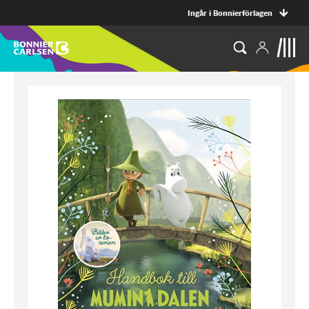
Ingår i Bonnierförlagen