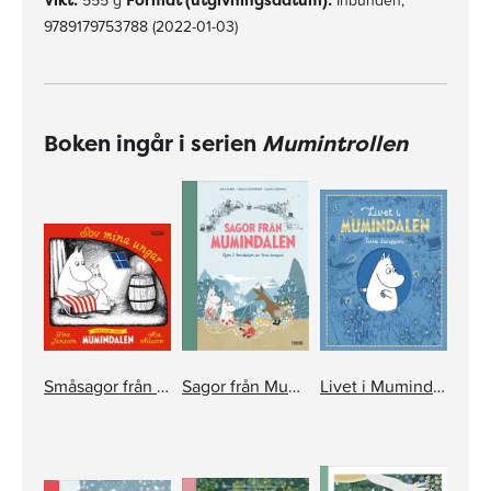
555 g
Inbunden,
9789179753788 (2022-01-03)
Boken ingår i serien
Mumintrollen
Småsagor från Mumindalen. Sov mina ungar
Sagor från Mumindalen
Livet i Mumindalen