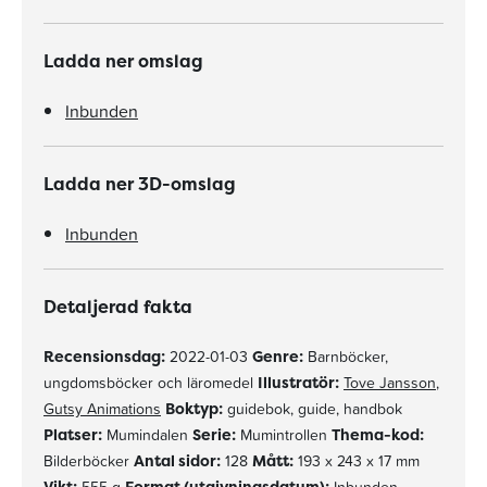
Ladda ner omslag
Inbunden
Ladda ner 3D-omslag
Inbunden
Detaljerad fakta
Recensionsdag:
2022-01-03
Genre:
Barnböcker,
ungdomsböcker och läromedel
Illustratör:
Tove Jansson
,
Gutsy Animations
Boktyp:
guidebok, guide, handbok
Platser:
Mumindalen
Serie:
Mumintrollen
Thema-kod:
Bilderböcker
Antal sidor:
128
Mått:
193 x 243 x 17 mm
Vikt:
Format (utgivningsdatum):