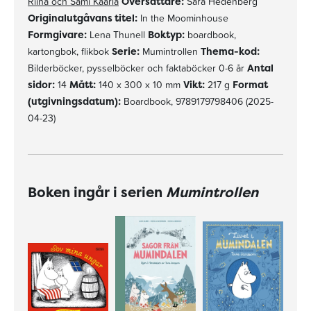
Riina och Sami Kaarla
Översättare:
Sara Hedenberg
Originalutgåvans titel:
In the Moominhouse
Formgivare:
Lena Thunell
Boktyp:
boardbook,
kartongbok, flikbok
Serie:
Mumintrollen
Thema-kod:
Bilderböcker, pysselböcker och faktaböcker 0-6 år
Antal
sidor:
14
Mått:
140 x 300 x 10 mm
Vikt:
217 g
Format
(utgivningsdatum):
Boardbook, 9789179798406 (2025-
04-23)
Boken ingår i serien
Mumintrollen