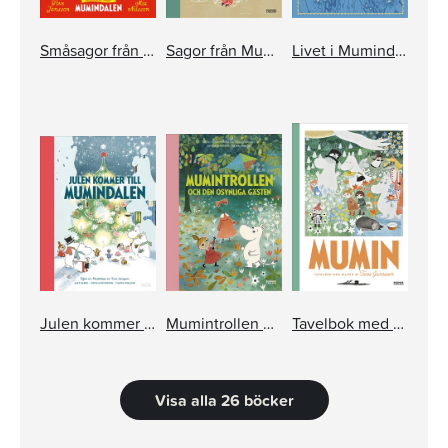
Småsagor från Mumindalen. Sov mina ungar
Sagor från Mumindalen
Livet i Mumindalen
Julen kommer till Mumindalen
Mumintrollen och den osynliga gästen
Tavelbok med bilder av Tove Jansson
Visa alla 26 böcker