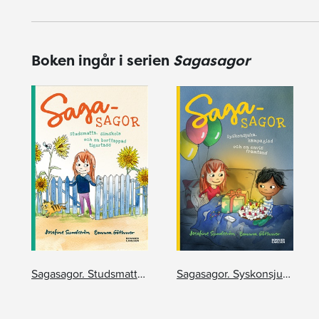
Boken ingår i serien
Sagasagor
Sagasagor. Studsmatta, simskola och en borttappad tigertass
Sagasagor. Syskonsjuka, kämpaglöd och en envis framtand