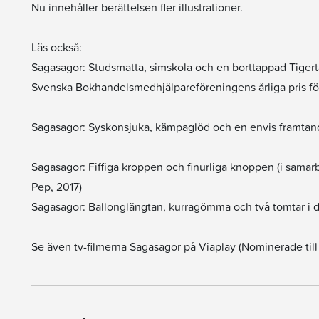
Nu innehåller berättelsen fler illustrationer.
Läs också:
Sagasagor: Studsmatta, simskola och en borttappad Tigertass
Svenska Bokhandelsmedhjälpareföreningens årliga pris för
Sagasagor: Syskonsjuka, kämpaglöd och en envis framtan
Sagasagor: Fiffiga kroppen och finurliga knoppen (i samar
Pep, 2017)
Sagasagor: Ballonglängtan, kurragömma och två tomtar i d
Se även tv-filmerna Sagasagor på Viaplay (Nominerade till