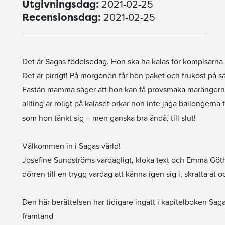
2021-02-25
Utgivningsdag:
2021-02-25
Recensionsdag:
Det är Sagas födelsedag. Hon ska ha kalas för kompisarn
Det är pirrigt! På morgonen får hon paket och frukost på 
Fastän mamma säger att hon kan få provsmaka marängerna d
allting är roligt på kalaset orkar hon inte jaga ballongerna
som hon tänkt sig – men ganska bra ändå, till slut!
Välkommen in i Sagas värld!
Josefine Sundströms vardagligt, kloka text och Emma Göth
dörren till en trygg vardag att känna igen sig i, skratta åt o
Den här berättelsen har tidigare ingått i kapitelboken Sa
framtand