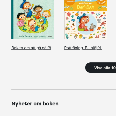
Boken om att gå på förskolan
Potträning. Bli blöjfri med Dam-Dam
Visa alla 1
Nyheter om boken