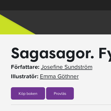
Sagasagor. Fy
Författare:
Josefine Sundström
Illustratör:
Emma Göthner
Köp boken
Provläs