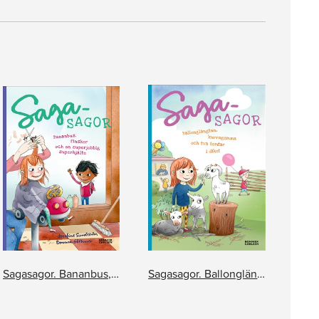
Sagasagor. Bananbus, finskor och en superjobbig superhjälte
Sagasagor. Ballonglängtan, kurragömma och två tomtar i diket