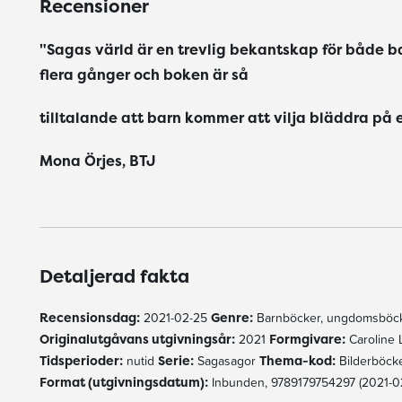
Recensioner
"Sagas värld är en trevlig bekantskap för både ba
flera gånger och boken är så
tilltalande att barn kommer att vilja bläddra på 
Mona Örjes, BTJ
Detaljerad fakta
Recensionsdag:
2021-02-25
Genre:
Barnböcker, ungdomsböck
Originalutgåvans utgivningsår:
2021
Formgivare:
Caroline 
Tidsperioder:
nutid
Serie:
Sagasagor
Thema-kod:
Bilderböck
Format (utgivningsdatum):
Inbunden, 9789179754297 (2021-0