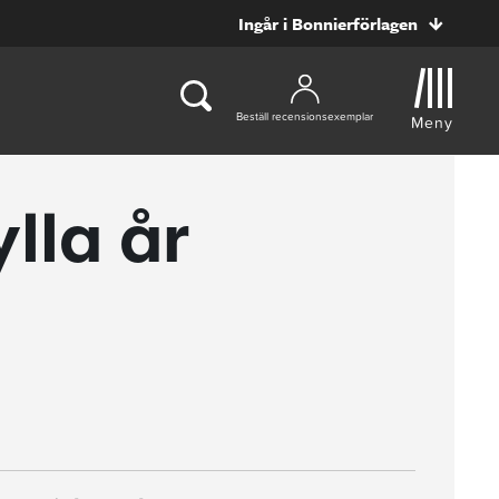
Ingår i Bonnierförlagen
Beställ recensionsexemplar
Meny
lla år