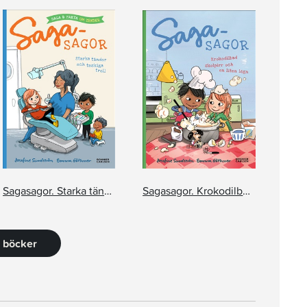
Sagasagor. Starka tänder och taskiga troll. Saga och fakta om tänder
Sagasagor. Krokodilbad, skolpirr och en liten lögn
5 böcker