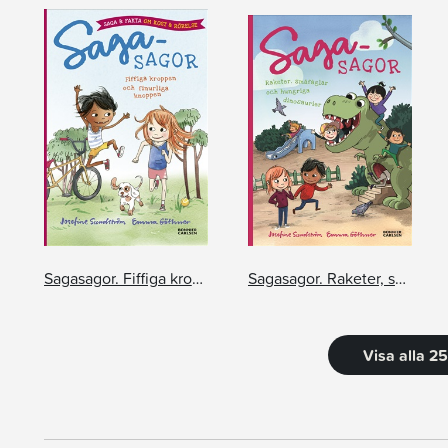
Sagasagor. Fiffiga kroppen och finurliga knoppen
Sagasagor. Raketer, småfåglar och hungriga dinosaurier
Visa alla 2