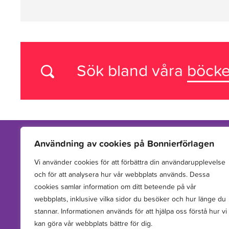
Sök bland våra
böcke
Användning av cookies på Bonnierförlagen
Vi använder cookies för att förbättra din användarupplevelse
Vi arbetar med att hitta, utveckla, publicera och sprida
och för att analysera hur vår webbplats används. Dessa
berättelser för barn och unga.
cookies samlar information om ditt beteende på vår
webbplats, inklusive vilka sidor du besöker och hur länge du
stannar. Informationen används för att hjälpa oss förstå hur vi
kan göra vår webbplats bättre för dig.