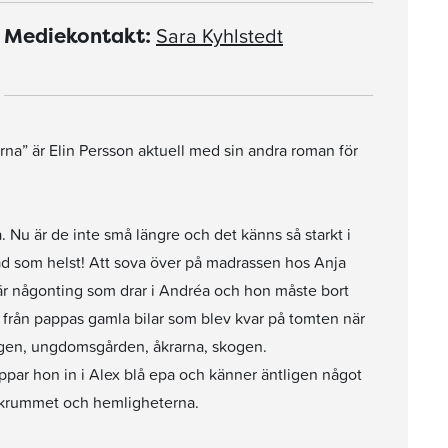
Sara Kyhlstedt
Mediekontakt:
na” är Elin Persson aktuell med sin andra roman för
 Nu är de inte små längre och det känns så starkt i
ad som helst! Att sova över på madrassen hos Anja
är någonting som drar i Andréa och hon måste bort
t från pappas gamla bilar som blev kvar på tomten när
ngen, ungdomsgården, åkrarna, skogen.
ppar hon in i Alex blå epa och känner äntligen något
lickrummet och hemligheterna.