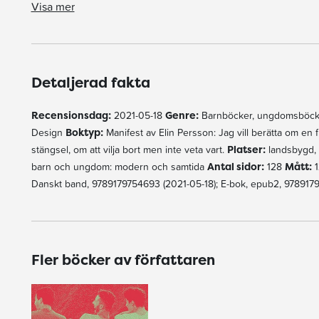
Visa mer
Detaljerad fakta
Recensionsdag:
2021-05-18
Genre:
Barnböcker, ungdomsböck
Design
Boktyp:
Manifest av Elin Persson: Jag vill berätta om en f
stängsel, om att vilja bort men inte veta vart.
Platser:
landsbygd,
barn och ungdom: modern och samtida
Antal sidor:
128
Mått:
1
Danskt band, 9789179754693 (2021-05-18); E-bok, epub2, 9789179
Fler böcker av författaren