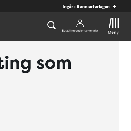
Ingår i Bonnierförlagen
Beställ recensionsexemplar
Meny
ting som