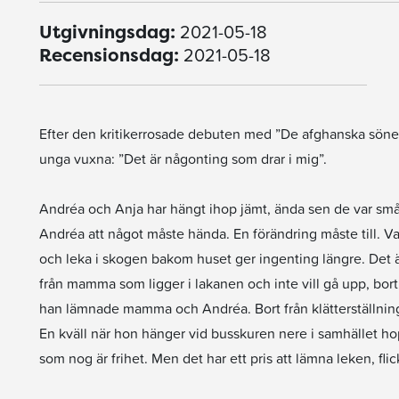
2021-05-18
Utgivningsdag:
2021-05-18
Recensionsdag:
Efter den kritikerrosade debuten med ”De afghanska söner
unga vuxna: ”Det är någonting som drar i mig”.
Andréa och Anja har hängt ihop jämt, ända sen de var små.
Andréa att något måste hända. En förändring måste till. V
och leka i skogen bakom huset ger ingenting längre. Det 
från mamma som ligger i lakanen och inte vill gå upp, bor
han lämnade mamma och Andréa. Bort från klätterställni
En kväll när hon hänger vid busskuren nere i samhället ho
som nog är frihet. Men det har ett pris att lämna leken, f