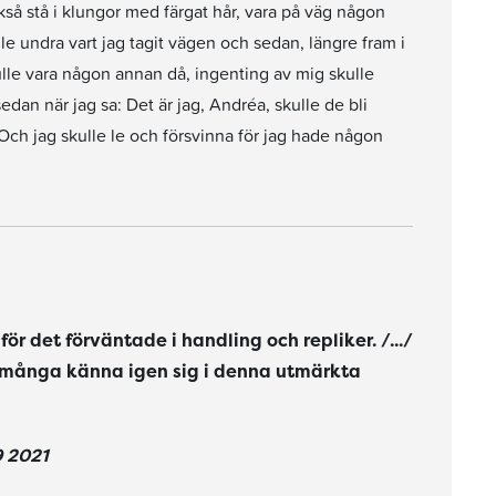
kså stå i klungor med färgat hår, vara på väg någon
lle undra vart jag tagit vägen och sedan, längre fram i
lle vara någon annan då, ingenting av mig skulle
dan när jag sa: Det är jag, Andréa, skulle de bli
 Och jag skulle le och försvinna för jag hade någon
̈r det förväntade i handling och repliker. /.../
n många känna igen sig i denna utmärkta
9 2021
pråket drar sig undan för att ge mer plats åt livet, och för mig blir det till hypnotiserande läsning."
 sätt ens kan påbörja att förklara vad som gör den så bra"
rat, Persson väjer varken för det fula eller svåra." /.../ "Läsningen klöser och gör ont men det är också så otroligt himla bra." /.../ "