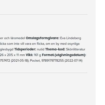
er och läromedel
Omslagsformgivare:
Eva Lindeberg
licka som inte vill vara en flicka, om en by med osynliga
 glesbygd
Tidsperioder:
nutid
Thema-kod:
Skönlitteratur
26 x 205 x 11 mm
Vikt:
161 g
Format (utgivningsdatum):
757472 (2021-05-18); Pocket, 9789179778255 (2022-07-14)