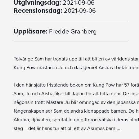
2021-09-06
Utgivningsdag:
2021-09-06
Recensionsdag:
Fredde Granberg
Uppläsare:
Tolvårige Sam har tränats upp till att bli en av världens s
Kung Pow-mästaren Ju och datageniet Aisha arbetar trion för
I den här sjätte fristående boken om Kung Pow har 57 föräl
Sam, Ju och Aisha åker till Japan för att hitta dem. De ins
någonsin trott: Mästare Ju blir omringad av den japanska 
fångenskapen ser Sam de andra kidnappade barnen. De har b
Akuma, djävulen, sprutat in en giftgrön vätska i deras blod
steg – det är hans tur att bli ett av Akumas barn ...