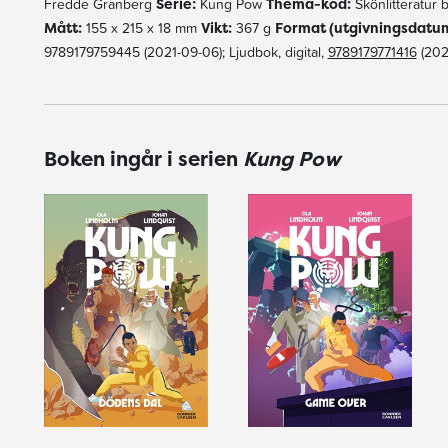
Fredde Granberg
Serie:
Kung Pow
Thema-kod:
Skönlitteratur
Mått:
155 x 215 x 18 mm
Vikt:
367 g
Format (utgivningsdatum
9789179759445 (2021-09-06); Ljudbok, digital,
9789179771416
(202
Boken ingår i serien
Kung Pow