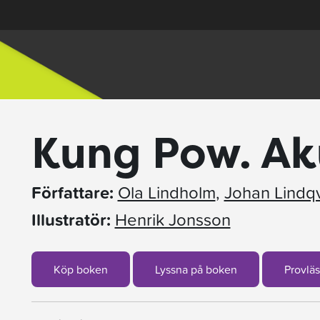
Kung Pow. A
Författare:
Ola Lindholm
,
Johan Lindqv
Illustratör:
Henrik Jonsson
Köp boken
Lyssna på boken
Provläs