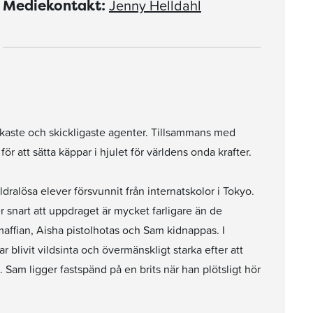
Jenny Helldahl
Mediekontakt:
tarkaste och skickligaste agenter. Tillsammans med
 att sätta käppar i hjulet för världens onda krafter.
dralösa elever försvunnit från internatskolor i Tokyo.
er snart att uppdraget är mycket farligare än de
maffian, Aisha pistolhotas och Sam kidnappas. I
livit vildsinta och övermänskligt starka efter att
. Sam ligger fastspänd på en brits när han plötsligt hör