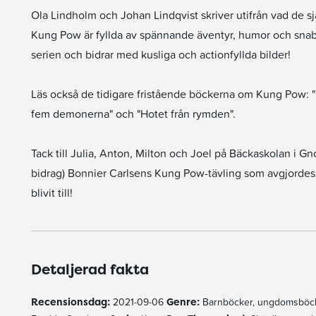
Ola Lindholm och Johan Lindqvist skriver utifrån vad de sj
Kung Pow är fyllda av spännande äventyr, humor och snabb a
serien och bidrar med kusliga och actionfyllda bilder!
Läs också de tidigare fristående böckerna om Kung Pow: "
fem demonerna" och "Hotet från rymden".
Tack till Julia, Anton, Milton och Joel på Bäckaskolan i 
bidrag) Bonnier Carlsens Kung Pow-tävling som avgjordes i
blivit till!
Detaljerad fakta
Recensionsdag:
2021-09-06
Genre:
Barnböcker, ungdomsböck