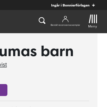
Ingår i Bonnierförlagen
Beställ recensionsexemplar
Meny
kumas barn
ist