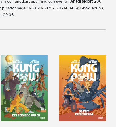
 barn och ungdom: spänning och äventyr
Antal sidor:
200
):
Kartonnage, 9789179758752 (2021-09-06); E-bok, epub3,
1-09-06)