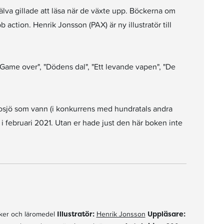
älva gillade att läsa när de växte upp. Böckerna om
ction. Henrik Jonsson (PAX) är ny illustratör till
Game over", "Dödens dal", "Ett levande vapen", "De
Gnosjö som vann (i konkurrens med hundratals andra
 februari 2021. Utan er hade just den här boken inte
er och läromedel
Illustratör:
Henrik Jonsson
Uppläsare: