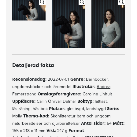
Detaljerad fakta
Recensionsdag:
2022-07-01
Genre:
Barnböcker,
ungdomsböcker och läromedel
Illustratör:
Andrea
Femerstrand
Omslagsformgivare:
Caroline Linhult
Uppläsare:
Callin Öhrvall Delmar
Boktyp:
lättläst,
lästräning, hästbok
Platser:
glesbygd, landsbygd
Serie:
Molly
Thema-kod:
Skönlitteratur barn och ungdom:
naturberättelser och djurberättelser
Antal sidor:
64
Mått:
155 x 218 x 11 mm
Vikt:
247 g
Format