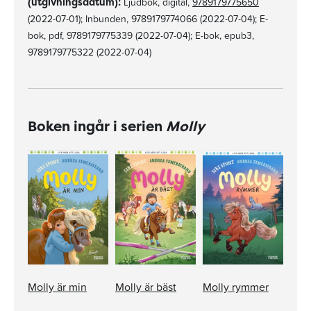
(utgivningsdatum):
Ljudbok, digital,
9789179775650
(2022-07-01); Inbunden, 9789179774066 (2022-07-04); E-
bok, pdf, 9789179775339 (2022-07-04); E-bok, epub3,
9789179775322 (2022-07-04)
Boken ingår i serien
Molly
Molly är min
Molly är bäst
Molly rymmer