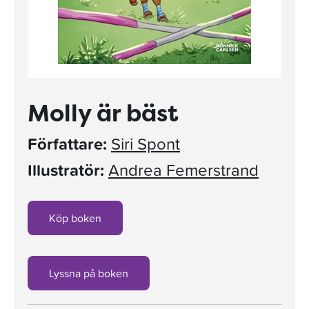
Molly är bäst
Författare:
Siri Spont
Illustratör:
Andrea Femerstrand
Köp boken
Lyssna på boken