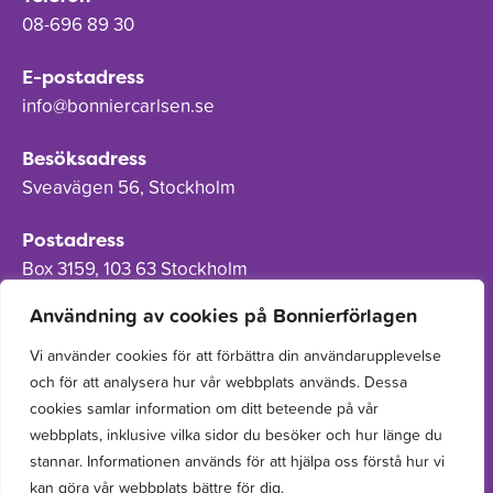
08-696 89 30
E-postadress
info@bonniercarlsen.se
Besöksadress
Sveavägen 56, Stockholm
Postadress
Box 3159, 103 63 Stockholm
Användning av cookies på Bonnierförlagen
Vi använder cookies för att förbättra din användarupplevelse
och för att analysera hur vår webbplats används. Dessa
Om Bonnierförlagen
cookies samlar information om ditt beteende på vår
Cookies
webbplats, inklusive vilka sidor du besöker och hur länge du
stannar. Informationen används för att hjälpa oss förstå hur vi
Integritetspolicy
kan göra vår webbplats bättre för dig.