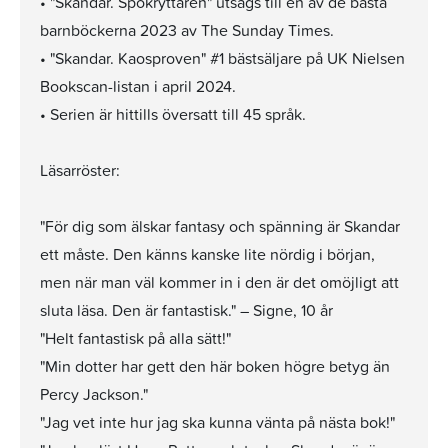
• "Skandar. Spökryttaren" utsågs till en av de bästa
barnböckerna 2023 av The Sunday Times.
• "Skandar. Kaosproven" #1 bästsäljare på UK Nielsen
Bookscan-listan i april 2024.
• Serien är hittills översatt till 45 språk.
Läsarröster:
"För dig som älskar fantasy och spänning är Skandar
ett måste. Den känns kanske lite nördig i början,
men när man väl kommer in i den är det omöjligt att
sluta läsa. Den är fantastisk." – Signe, 10 år
"Helt fantastisk på alla sätt!"
"Min dotter har gett den här boken högre betyg än
Percy Jackson."
"Jag vet inte hur jag ska kunna vänta på nästa bok!"