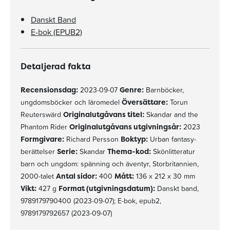
Danskt Band
E-bok (EPUB2)
Detaljerad fakta
Recensionsdag:
2023-09-07
Genre:
Barnböcker,
ungdomsböcker och läromedel
Översättare:
Torun
Reuterswärd
Originalutgåvans titel:
Skandar and the
Phantom Rider
Originalutgåvans utgivningsår:
2023
Formgivare:
Richard Persson
Boktyp:
Urban fantasy-
berättelser
Serie:
Skandar
Thema-kod:
Skönlitteratur
barn och ungdom: spänning och äventyr, Storbritannien,
2000-talet
Antal sidor:
400
Mått:
136 x 212 x 30 mm
Vikt:
427 g
Format (utgivningsdatum):
Danskt band,
9789179790400 (2023-09-07); E-bok, epub2,
9789179792657 (2023-09-07)