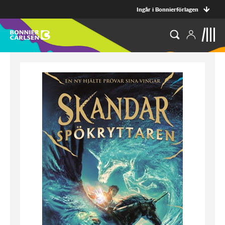
Ingår i Bonnierförlagen