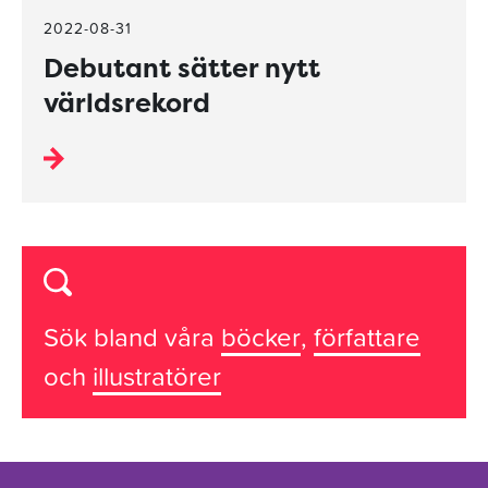
2022-08-31
Debutant sätter nytt
världsrekord
Sök bland våra
böcker
,
författare
och
illustratörer