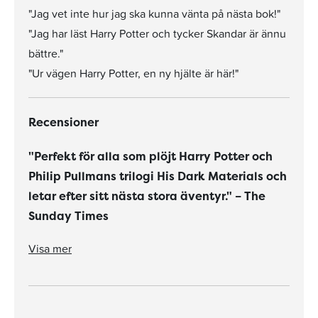
"Jag vet inte hur jag ska kunna vänta på nästa bok!"
"Jag har läst Harry Potter och tycker Skandar är ännu
bättre."
"Ur vägen Harry Potter, en ny hjälte är här!"
Recensioner
"Perfekt för alla som plöjt Harry Potter och
Philip Pullmans trilogi His Dark Materials och
letar efter sitt nästa stora äventyr." – The
Sunday Times
"Steadman har en otrolig fantasi, hennes världsbyggande är en fröjd, kampscenerna är otroligt spännande och karaktärerna charmar." – The Times Children's Book of the Week
"Perfekt för alla som plöjt Harry Potter och Philip Pullmans trilogi His Dark Materials och letar efter sitt nästa stora äventyr." – The Sunday Times
Visa mer