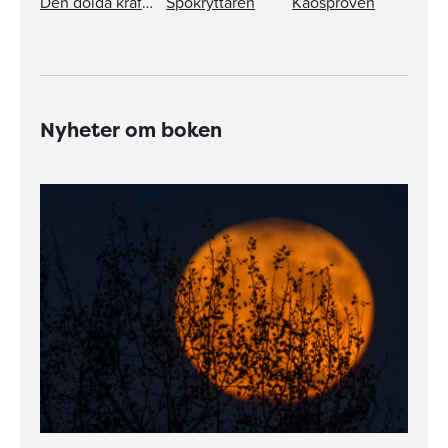
Den dolda kraften
Spökryttaren
Kaosproven
Nyheter om boken