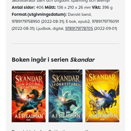
Skönlitteratur barn och ungdom: spänning och äventyr
Antal sidor:
406
Mått:
136 x 210 x 26 mm
Vikt:
396 g
Format (utgivningsdatum):
Danskt band,
9789179758950 (2022-08-31); E-bok, epub2, 9789179776091
(2022-08-31); Ljudbok, digital,
9789179778705
(2022-09-01)
Boken ingår i serien
Skandar