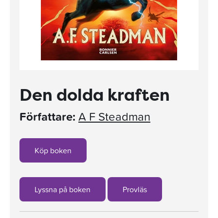
Den dolda kraften
Författare:
A F Steadman
Köp boken
Lyssna på boken
Provläs