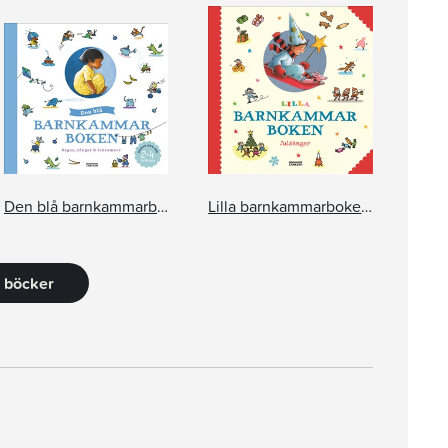
Den blå barnkammarboken
Lilla barnkammarboken. Julsånger
6 böcker