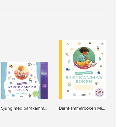
Sjung med barnkammarboken Godnattvisor
Barnkammarboken Min första dagbok