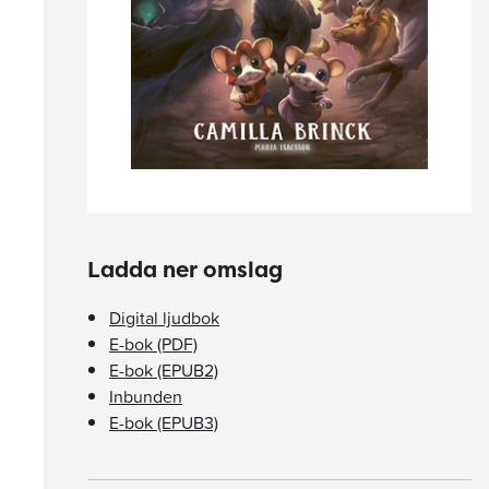
Ladda ner omslag
Digital ljudbok
E-bok (PDF)
E-bok (EPUB2)
Inbunden
E-bok (EPUB3)