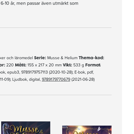
an 6-10 år, men passar även utmärkt som
er och läromedel
Serie:
Musse & Helium
Thema-kod:
or:
220
Mått:
155 x 217 x 20 mm
Vikt:
533 g
Format
k, epub3, 9789179757113 (2020-10-28); E-bok, pdf,
-09); Ljudbok, digital,
9789179770679
(2021-06-28)