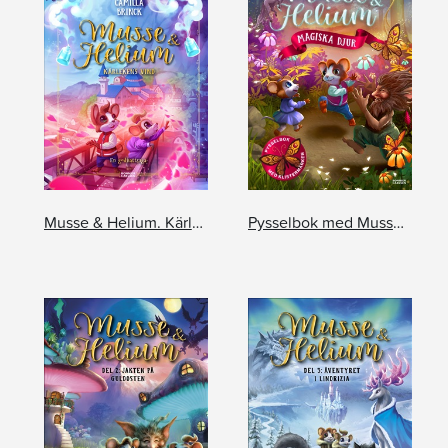
Musse & Helium. Kärlekens vind - en godnattsaga
Pysselbok med Musse och Helium. Magiska djur