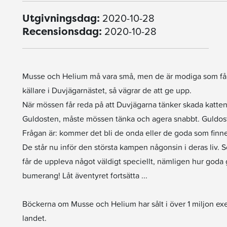
2020-10-28
Utgivningsdag:
2020-10-28
Recensionsdag:
Musse och Helium må vara små, men de är modiga som få. Trot
källare i Duvjägarnästet, så vägrar de att ge upp.
När mössen får reda på att Duvjägarna tänker skada katten S
Guldosten, måste mössen tänka och agera snabbt. Guldost
Frågan är: kommer det bli de onda eller de goda som finne
De står nu inför den största kampen någonsin i deras liv. S
får de uppleva något väldigt speciellt, nämligen hur goda
bumerang! Låt äventyret fortsätta ...
Böckerna om Musse och Helium har sålt i över 1 miljon ex
landet.