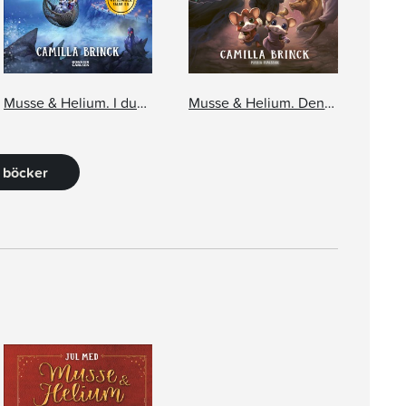
Musse & Helium. I duvjägarnas klor
Musse & Helium. Den sista kampen
3 böcker