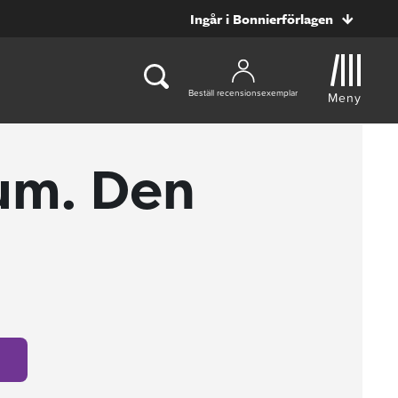
Ingår i Bonnierförlagen
Beställ recensionsexemplar
Meny
um. Den