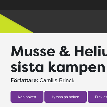
Musse & Heli
sista kampen
Författare:
Camilla Brinck
Köp boken
Lyssna på boken
Provläs