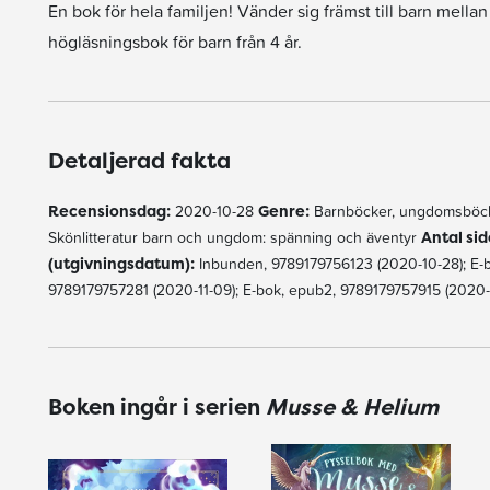
En bok för hela familjen! Vänder sig främst till barn mell
högläsningsbok för barn från 4 år.
Detaljerad fakta
Recensionsdag:
2020-10-28
Genre:
Barnböcker, ungdomsböck
Skönlitteratur barn och ungdom: spänning och äventyr
Antal sid
(utgivningsdatum):
Inbunden, 9789179756123 (2020-10-28); E-bo
9789179757281 (2020-11-09); E-bok, epub2, 9789179757915 (2020-11
Boken ingår i serien
Musse & Helium