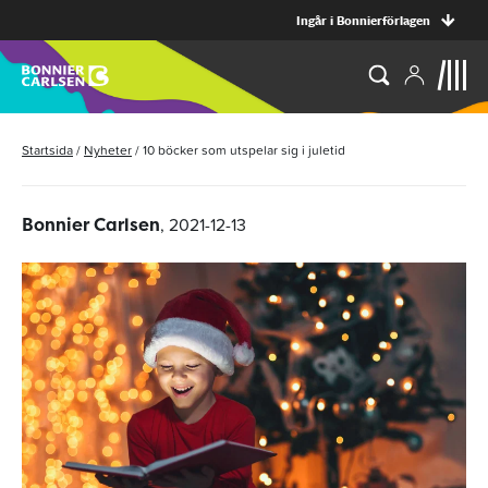
Ingår i Bonnierförlagen
Startsida
/
Nyheter
/
10 böcker som utspelar sig i juletid
, 2021-12-13
Bonnier Carlsen