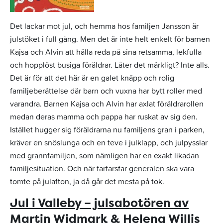
Det lackar mot jul, och hemma hos familjen Jansson är
julstöket i full gång. Men det är inte helt enkelt för barnen
Kajsa och Alvin att hålla reda på sina retsamma, lekfulla
och hopplöst busiga föräldrar. Låter det märkligt? Inte alls.
Det är för att det här är en galet knäpp och rolig
familjeberättelse där barn och vuxna har bytt roller med
varandra. Barnen Kajsa och Alvin har axlat föräldrarollen
medan deras mamma och pappa har ruskat av sig den.
Istället hugger sig föräldrarna nu familjens gran i parken,
kräver en snöslunga och en teve i julklapp, och julpysslar
med grannfamiljen, som nämligen har en exakt likadan
familjesituation. Och när farfarsfar generalen ska vara
tomte på julafton, ja då går det mesta på tok.
Jul i Valleby – julsabotören av
Martin Widmark & Helena Willis