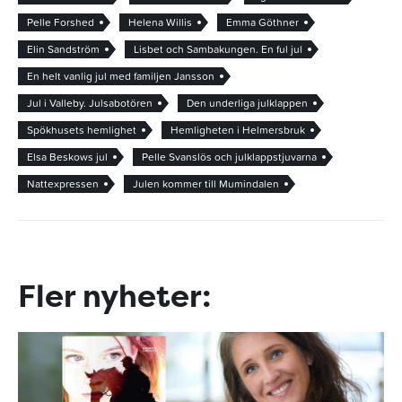
Pelle Forshed
Helena Willis
Emma Göthner
Elin Sandström
Lisbet och Sambakungen. En ful jul
En helt vanlig jul med familjen Jansson
Jul i Valleby. Julsabotören
Den underliga julklappen
Spökhusets hemlighet
Hemligheten i Helmersbruk
Elsa Beskows jul
Pelle Svanslös och julklappstjuvarna
Nattexpressen
Julen kommer till Mumindalen
Fler nyheter: