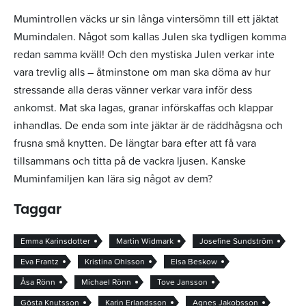
Mumintrollen väcks ur sin långa vintersömn till ett jäktat
Mumindalen. Något som kallas Julen ska tydligen komma
redan samma kväll! Och den mystiska Julen verkar inte
vara trevlig alls – åtminstone om man ska döma av hur
stressande alla deras vänner verkar vara inför dess
ankomst. Mat ska lagas, granar införskaffas och klappar
inhandlas. De enda som inte jäktar är de räddhågsna och
frusna små knytten. De längtar bara efter att få vara
tillsammans och titta på de vackra ljusen. Kanske
Muminfamiljen kan lära sig något av dem?
Taggar
Emma Karinsdotter
Martin Widmark
Josefine Sundström
Eva Frantz
Kristina Ohlsson
Elsa Beskow
Åsa Rönn
Michael Rönn
Tove Jansson
Gösta Knutsson
Karin Erlandsson
Agnes Jakobsson