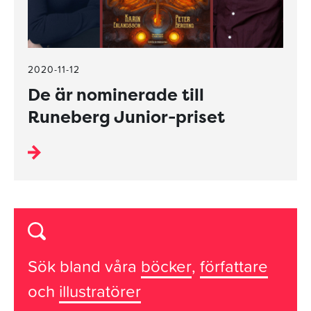
2020-11-12
De är nominerade till
Runeberg Junior-priset
Sök bland våra
böcker
,
författare
och
illustratörer