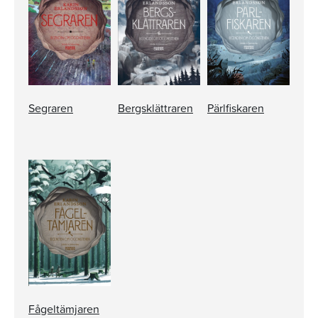
Segraren
Bergsklättraren
Pärlfiskaren
Fågeltämjaren