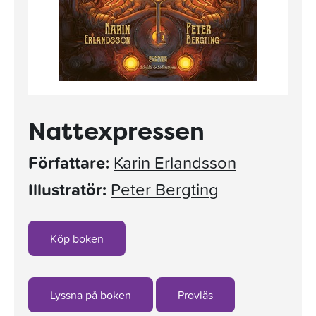
Nattexpressen
Författare:
Karin Erlandsson
Illustratör:
Peter Bergting
Köp boken
Lyssna på boken
Provläs