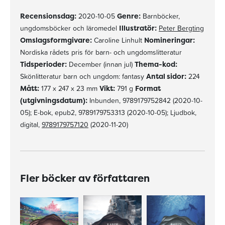
Recensionsdag:
2020-10-05
Genre:
Barnböcker,
ungdomsböcker och läromedel
Illustratör:
Peter Bergting
Omslagsformgivare:
Caroline Linhult
Nomineringar:
Nordiska rådets pris för barn- och ungdomslitteratur
Tidsperioder:
December (innan jul)
Thema-kod:
Skönlitteratur barn och ungdom: fantasy
Antal sidor:
224
Mått:
177 x 247 x 23 mm
Vikt:
791 g
Format
(utgivningsdatum):
Inbunden, 9789179752842 (2020-10-
05); E-bok, epub2, 9789179753313 (2020-10-05); Ljudbok,
digital,
9789179757120
(2020-11-20)
Fler böcker av författaren