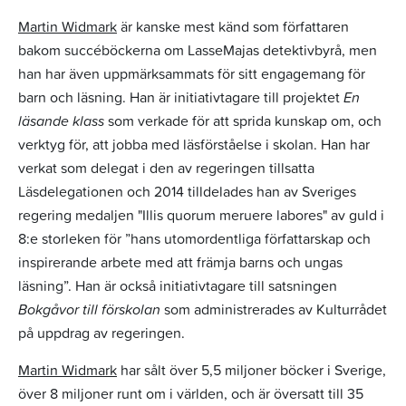
Martin Widmark
är kanske mest känd som författaren
bakom succéböckerna om LasseMajas detektivbyrå, men
han har även uppmärksammats för sitt engagemang för
barn och läsning. Han är initiativtagare till projektet
En
läsande klass
som verkade för att sprida kunskap om, och
verktyg för, att jobba med läsförståelse i skolan. Han har
verkat som delegat i den av regeringen tillsatta
Läsdelegationen och 2014 tilldelades han av Sveriges
regering medaljen "Illis quorum meruere labores" av guld i
8:e storleken för ”hans utomordentliga författarskap och
inspirerande arbete med att främja barns och ungas
läsning”. Han är också initiativtagare till satsningen
Bokgåvor till förskolan
som administrerades av Kulturrådet
på uppdrag av regeringen.
Martin Widmark
har sålt över 5,5 miljoner böcker i Sverige,
över 8 miljoner runt om i världen, och är översatt till 35