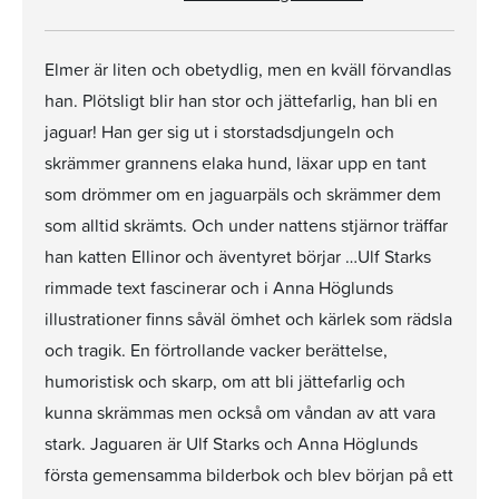
Elmer är liten och obetydlig, men en kväll förvandlas
han. Plötsligt blir han stor och jättefarlig, han bli en
jaguar! Han ger sig ut i storstadsdjungeln och
skrämmer grannens elaka hund, läxar upp en tant
som drömmer om en jaguarpäls och skrämmer dem
som alltid skrämts. Och under nattens stjärnor träffar
han katten Ellinor och äventyret börjar …Ulf Starks
rimmade text fascinerar och i Anna Höglunds
illustrationer finns såväl ömhet och kärlek som rädsla
och tragik. En förtrollande vacker berättelse,
humoristisk och skarp, om att bli jättefarlig och
kunna skrämmas men också om våndan av att vara
stark. Jaguaren är Ulf Starks och Anna Höglunds
första gemensamma bilderbok och blev början på ett