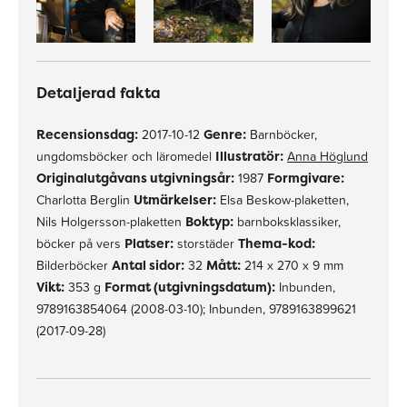
Detaljerad fakta
Recensionsdag:
2017-10-12
Genre:
Barnböcker,
ungdomsböcker och läromedel
Illustratör:
Anna Höglund
Originalutgåvans utgivningsår:
1987
Formgivare:
Charlotta Berglin
Utmärkelser:
Elsa Beskow-plaketten,
Nils Holgersson-plaketten
Boktyp:
barnboksklassiker,
böcker på vers
Platser:
storstäder
Thema-kod:
Bilderböcker
Antal sidor:
32
Mått:
214 x 270 x 9 mm
Vikt:
353 g
Format (utgivningsdatum):
Inbunden,
9789163854064 (2008-03-10); Inbunden, 9789163899621
(2017-09-28)