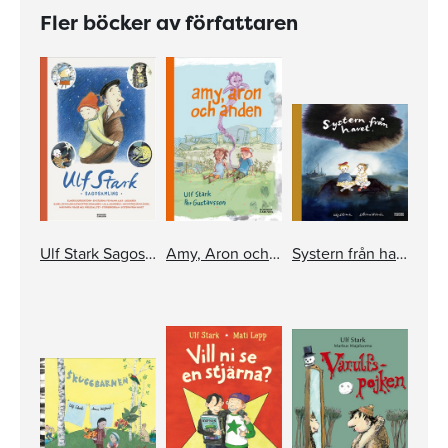
Fler böcker av författaren
Ulf Stark Sagosamling
Amy, Aron och anden
Systern från havet