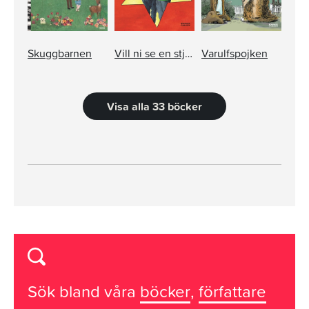
Skuggbarnen
Vill ni se en stjärna?
Varulfspojken
Visa alla 33 böcker
Sök bland våra
böcker
,
författare