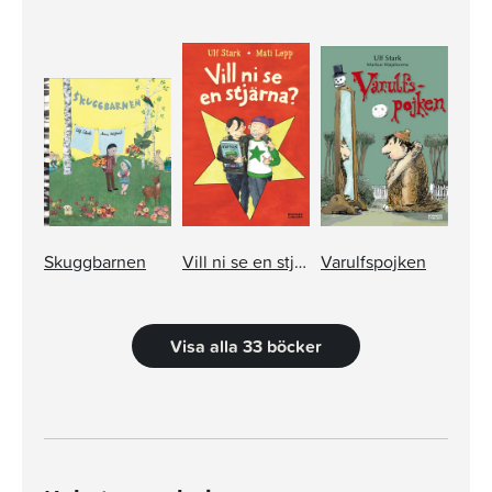
Skuggbarnen
Vill ni se en stjärna?
Varulfspojken
Visa alla 33 böcker