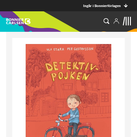
Ingår i Bonnierförlagen