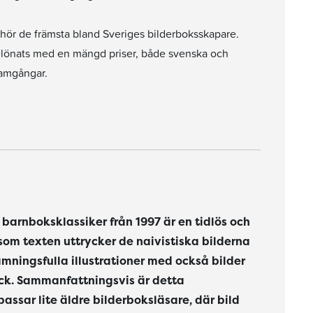
llhör de främsta bland Sveriges bilderboksskapare.
elönats med en mängd priser, både svenska och
ramgångar.
arnboksklassiker från 1997 är en tidlös och
 som texten uttrycker de naivistiska bilderna
mningsfulla illustrationer med också bilder
yck. Sammanfattningsvis är detta
assar lite äldre bilderboksläsare, där bild