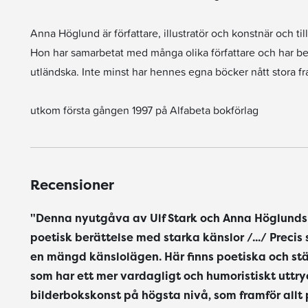
Anna Höglund är författare, illustratör och konstnär och ti
Hon har samarbetat med många olika författare och har b
utländska. Inte minst har hennes egna böcker nått stora f
utkom första gången 1997 på Alfabeta bokförlag
Recensioner
"Denna nyutgåva av Ulf Stark och Anna Höglunds b
poetisk berättelse med starka känslor /.../ Precis
en mängd känslolägen. Här finns poetiska och stä
som har ett mer vardagligt och humoristiskt uttr
bilderbokskonst på högsta nivå, som framför allt p