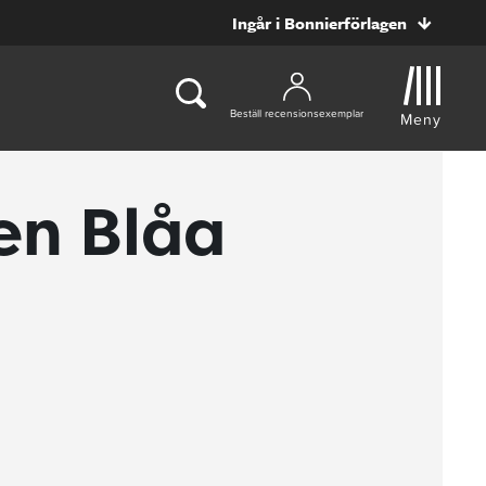
Ingår i Bonnierförlagen
Beställ recensionsexemplar
Meny
en Blåa