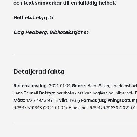
och text samverkar till en fullödig helhet."
Helhetsbetyg: 5.
Dag Hedberg, Bibliotekstjänst
Detaljerad fakta
Recensionsdag:
2024-01-04
Genre:
Barnböcker, ungdomsböck
Lena Thunell
Boktyp:
barnboksklassiker, högläsning, bilderbok
T
Mått:
172 x 197 x 9 mm
Vikt:
193 g
Format (utgivningsdatum)
9789179791643 (2024-01-04); E-bok, pdf, 9789179791636 (2024-01-