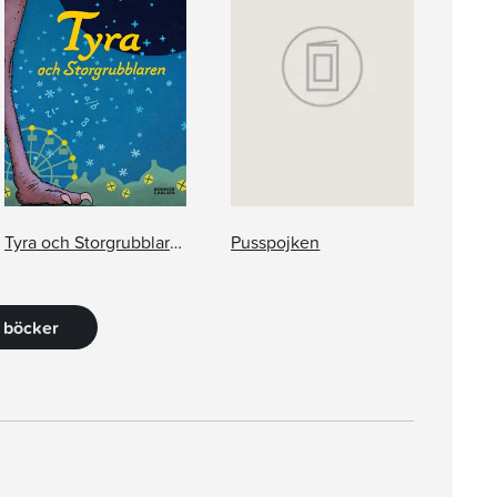
Tyra och Storgrubblaren
Pusspojken
3 böcker