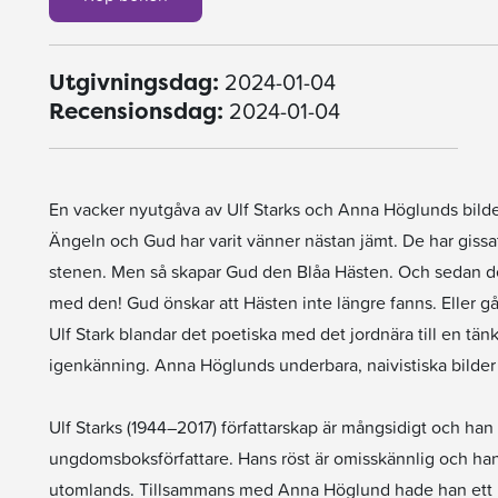
2024-01-04
Utgivningsdag:
2024-01-04
Recensionsdag:
En vacker nyutgåva av Ulf Starks och Anna Höglunds bilde
Ängeln och Gud har varit vänner nästan jämt. De har giss
stenen. Men så skapar Gud den Blåa Hästen. Och sedan dess
med den! Gud önskar att Hästen inte längre fanns. Eller g
Ulf Stark blandar det poetiska med det jordnära till en tän
igenkänning. Anna Höglunds underbara, naivistiska bilder
Ulf Starks (1944–2017) författarskap är mångsidigt och ha
ungdomsboksförfattare. Hans röst är omisskännlig och han ha
utomlands. Tillsammans med Anna Höglund hade han ett l