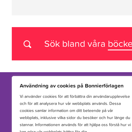
Sök bland våra
böcke
Användning av cookies på Bonnierförlagen
Vi använder cookies för att förbättra din användarupplevelse
Vi arbetar med att hitta, utveckla, publicera och sprida
och för att analysera hur vår webbplats används. Dessa
berättelser för barn och unga.
cookies samlar information om ditt beteende på vår
webbplats, inklusive vilka sidor du besöker och hur länge du
stannar. Informationen används för att hjälpa oss förstå hur vi
kan göra vår webbplats bättre för dig.