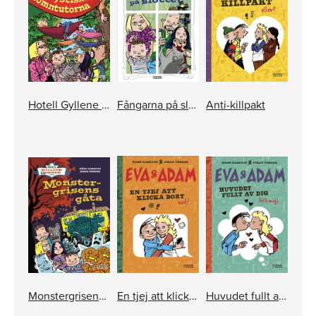
Hotell Gyllene knorren: De mystiska sömntutorna
Fångarna på slottet
Anti-killpakt
Monstergrisens gåta
En tjej att klicka bort
Huvudet fullt av dig