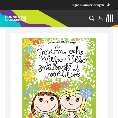
Ingår i Bonnierförlagen