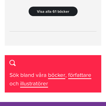
Visa alla 61 böcker
Sök bland våra
böcker
,
författare
och
illustratörer