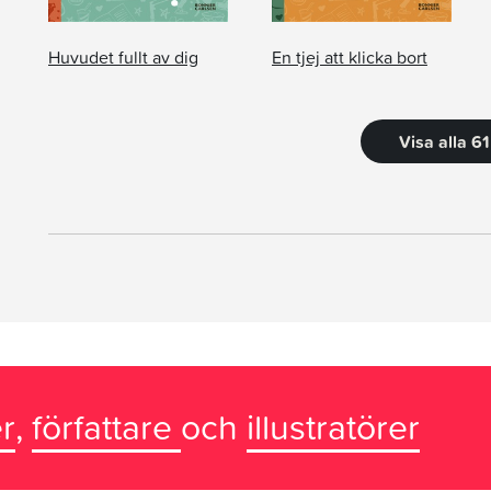
Huvudet fullt av dig
En tjej att klicka bort
Visa alla 6
r
,
författare
och
illustratörer