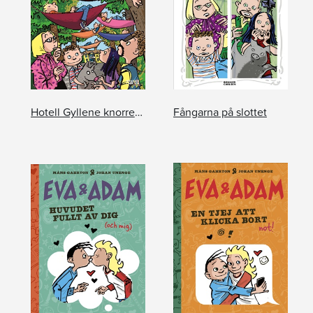
Hotell Gyllene knorren: De mystiska sömntutorna
Fångarna på slottet