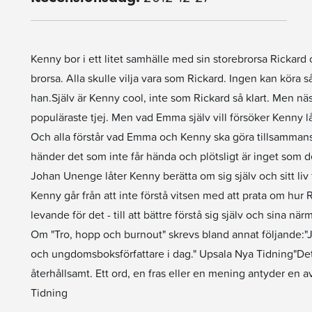
Kenny bor i ett litet samhälle med sin storebrorsa Rickard o
brorsa. Alla skulle vilja vara som Rickard. Ingen kan köra s
han.Själv är Kenny cool, inte som Rickard så klart. Men n
populäraste tjej. Men vad Emma själv vill försöker Kenny låt
Och alla förstår vad Emma och Kenny ska göra tillsammans 
händer det som inte får hända och plötsligt är inget som d
Johan Unenge låter Kenny berätta om sig själv och sitt liv
Kenny går från att inte förstå vitsen med att prata om hur R
levande för det - till att bättre förstå sig själv och sina när
Om "Tro, hopp och burnout" skrevs bland annat följande:"
och ungdomsboksförfattare i dag." Upsala Nya Tidning"Det ä
återhållsamt. Ett ord, en fras eller en mening antyder en av
Tidning