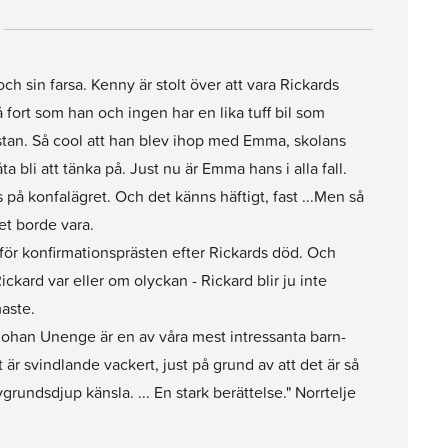
ch sin farsa. Kenny är stolt över att vara Rickards
å fort som han och ingen har en lika tuff bil som
ästan. Så cool att han blev ihop med Emma, skolans
a bli att tänka på. Just nu är Emma hans i alla fall.
på konfalägret. Och det känns häftigt, fast ...Men så
et borde vara.
 för konfirmationsprästen efter Rickards död. Och
ickard var eller om olyckan - Rickard blir ju inte
maste.
Johan Unenge är en av våra mest intressanta barn-
r svindlande vackert, just på grund av att det är så
grundsdjup känsla. ... En stark berättelse." Norrtelje