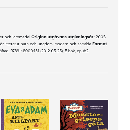
er och läromedel
Originalutgåvans utgivningsår:
2005
könlitteratur barn och ungdom: modern och samtida
Format
ftad, 9789148000431 (2012-05-25); E-bok, epub2,