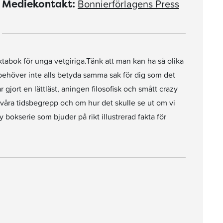
Bonnierförlagens Press
Mediekontakt:
ktabok för unga vetgiriga.Tänk att man kan ha så olika
" behöver inte alls betyda samma sak för dig som det
ort en lättläst, aningen filosofisk och smått crazy
våra tidsbegrepp och om hur det skulle se ut om vi
 bokserie som bjuder på rikt illustrerad fakta för
rslund hur lång tid olika saker tar, men också hur vi förhåller oss till sekunder, dagar och år som passerar: Nu, då, nyss, snart och sedan.
ätt som får läsaren att reflektera över hur vi tar vara på tiden och rutar in våra liv.