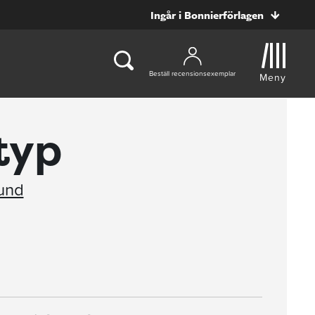
Ingår i Bonnierförlagen
Beställ recensionsexemplar
Meny
 typ
und