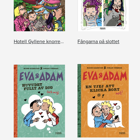
Hotell Gyllene knorren: De mystiska sömntutorna
Fångarna på slottet