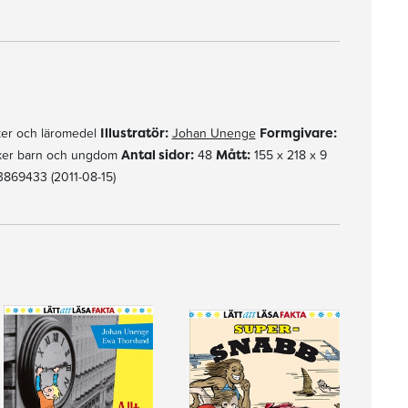
er och läromedel
Illustratör:
Johan Unenge
Formgivare:
ker barn och ungdom
Antal sidor:
48
Mått:
155 x 218 x 9
869433 (2011-08-15)