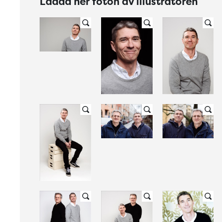
Ladda ner foton av illustratören