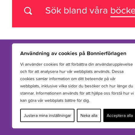
Sök bland våra
böcke
Användning av cookies på Bonnierförlagen
Vi använder cookies för att förbättra din användarupplevelse
Vi arbetar med att hitta, utveckla, publicera och sprida
och för att analysera hur vår webbplats används. Dessa
berättelser för barn och unga.
cookies samlar information om ditt beteende på vår
webbplats, inklusive vilka sidor du besöker och hur länge du
stannar. Informationen används för att hjälpa oss förstå hur vi
kan göra vår webbplats bättre för dig.
Justera mina inställningar
Neka alla
Acceptera alla