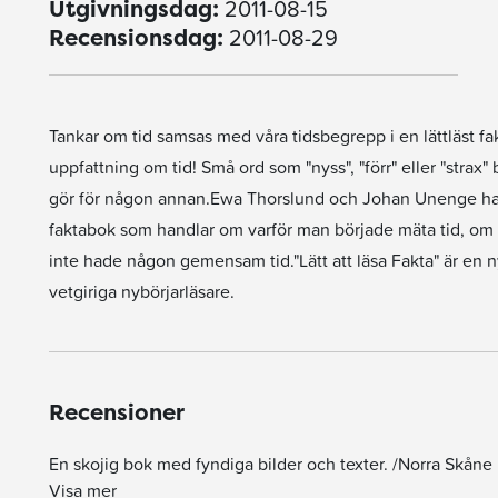
2011-08-15
Utgivningsdag:
2011-08-29
Recensionsdag:
Tankar om tid samsas med våra tidsbegrepp i en lättläst fa
uppfattning om tid! Små ord som "nyss", "förr" eller "strax
gör för någon annan.Ewa Thorslund och Johan Unenge har gj
faktabok som handlar om varför man började mäta tid, om 
inte hade någon gemensam tid."Lätt att läsa Fakta" är en ny
vetgiriga nybörjarläsare.
Recensioner
En skojig bok med fyndiga bilder och texter. /Norra Skåne
"Att få sitta med en sju-åttaåring och fundera över att vi just nu reser framåt i tiden är exempel på storheten i denna bok."
Lätt att läsa Fakta är en ny bokserie som ska väcka tankar hos vetgiriga som just lärt sig läsa. I Allt om tid ... Typ beskriver Johan Unenge och Ewa Tho
Funderingar om både minnet och funderingarna kring framtiden dryftas på ett lättsamt filosofiskt s
Visa mer