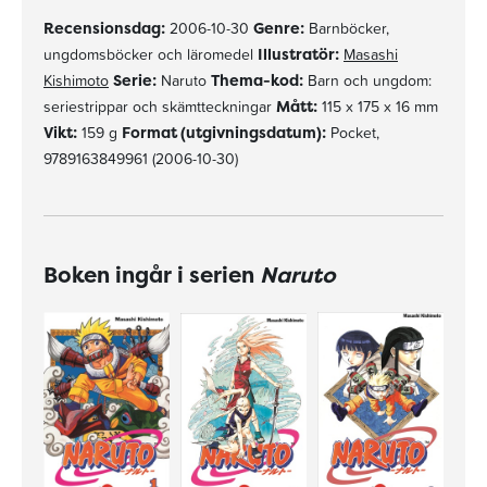
Recensionsdag:
2006-10-30
Genre:
Barnböcker,
ungdomsböcker och läromedel
Illustratör:
Masashi
Kishimoto
Serie:
Naruto
Thema-kod:
Barn och ungdom:
seriestrippar och skämtteckningar
Mått:
115 x 175 x 16 mm
Vikt:
159 g
Format (utgivningsdatum):
Pocket,
9789163849961 (2006-10-30)
Boken ingår i serien
Naruto