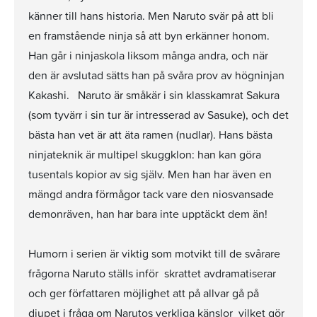
känner till hans historia. Men Naruto svär på att bli
en framstående ninja så att byn erkänner honom.
Han går i ninjaskola liksom många andra, och när
den är avslutad sätts han på svåra prov av högninjan
Kakashi. Naruto är småkär i sin klasskamrat Sakura
(som tyvärr i sin tur är intresserad av Sasuke), och det
bästa han vet är att äta ramen (nudlar). Hans bästa
ninjateknik är multipel skuggklon: han kan göra
tusentals kopior av sig själv. Men han har även en
mängd andra förmågor tack vare den niosvansade
demonräven, han har bara inte upptäckt dem än!
Humorn i serien är viktig som motvikt till de svårare
frågorna Naruto ställs inför  skrattet avdramatiserar
och ger författaren möjlighet att på allvar gå på
djupet i fråga om Narutos verkliga känslor  vilket gör