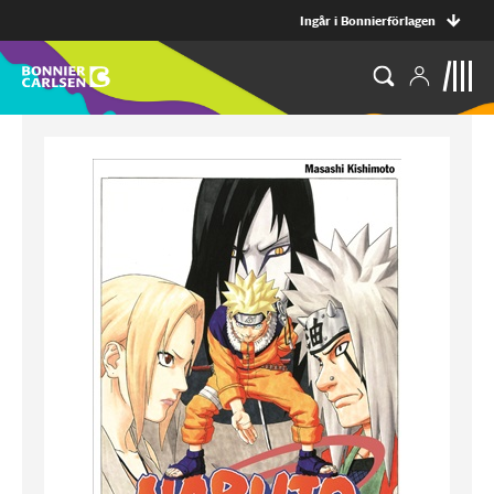
Ingår i Bonnierförlagen