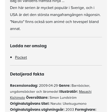
dag bli världens främsta ninja …
Den här serien är mycket populär i Sverige, och i
USA är det den största mangaframgången någonsin.
"Naruto" finns också som animé och tevespel bland
annat.
Ladda ner omslag
Pocket
Detaljerad fakta
Recensionsdag:
2009-04-29
Genre:
Barnböcker,
ungdomsböcker och läromedel
Illustratör:
Masashi
Kishimoto
Översättare:
Simon Lundström
Originalutgåvans titel:
Naruto: Uketsugumono
Originalutgåvans utgivningsår:
2003
Formgivare: