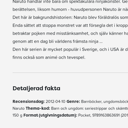
Naruto handlar inte bara om spektakulära ninjakonster. G
berättelsen, liksom humorn - huvudpersonen Naruto är näml
Det här är bakgrundshistorien: Naruto blev föräldralös s
Enda sättet att stoppa monstret var att försegla det i kr
betraktar pojken med misstänksamhet, och själv känner han
genom att en dag bli världens främsta ninja …
Den här serien är mycket populär i Sverige, och i USA är
finns också som animé och tevespel.
Detaljerad fakta
Recensionsdag:
2012-04-10
Genre:
Barnböcker, ungdomsböck
Naruto
Thema-kod:
Barn och ungdom: seriestrippar och skämt
150 g
Format (utgivningsdatum):
Pocket, 9789163863691 (201