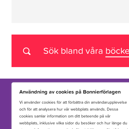
Sök bland våra
böcke
Användning av cookies på Bonnierförlagen
Vi använder cookies för att förbättra din användarupplevelse
Vi arbetar med att hitta, utveckla, publicera och sprida
och för att analysera hur vår webbplats används. Dessa
berättelser för barn och unga.
cookies samlar information om ditt beteende på vår
webbplats, inklusive vilka sidor du besöker och hur länge du