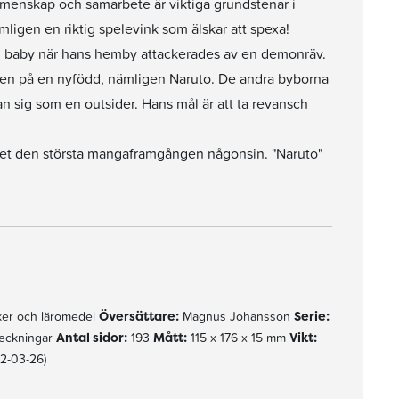
emenskap och samarbete är viktiga grundstenar i
igen en riktig spelevink som älskar att spexa!
om baby när hans hemby attackerades av en demonräv.
oppen på en nyfödd, nämligen Naruto. De andra byborna
 sig som en outsider. Hans mål är att ta revansch
 det den största mangaframgången någonsin. "Naruto"
er och läromedel
Översättare:
Magnus Johansson
Serie:
teckningar
Antal sidor:
193
Mått:
115 x 176 x 15 mm
Vikt:
2-03-26)