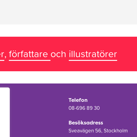
r
,
författare
och
illustratörer
Telefon
08-696 89 30
Besöksadress
Sveavägen 56, Stockholm