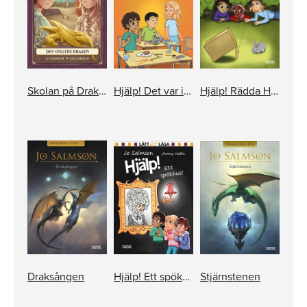
Skolan på Drakön. Den gyllene draken
Hjälp! Det var inte mitt fel!
Hjälp! Rädda Husse
Draksången
Hjälp! Ett spökhus!
Stjärnstenen