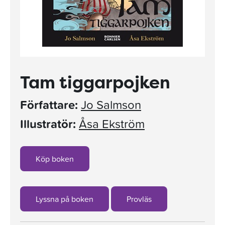
Tam tiggarpojken
Författare:
Jo Salmson
Illustratör:
Åsa Ekström
Köp boken
Lyssna på boken
Provläs