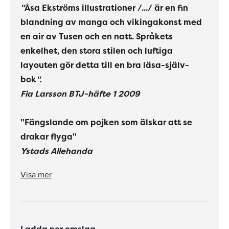
"
Åsa Ekströms illustrationer /.../ är en fin
blandning av manga och vikingakonst med
en air av Tusen och en natt. Språkets
enkelhet, den stora stilen och luftiga
layouten gör detta till en bra läsa-själv-
bok
".
Fia Larsson BTJ-häfte 1 2009
"Fängslande om pojken som älskar att se
drakar flyga"
Ystads Allehanda
"Vad beträffar lättlästa böcker för barn i börja-läsa-åldern vill jag slå ett extra slag för en ny fantasyserie, ’Drakriddare’ /…/ en andlöst spännande berättelse".
"Åsa Ekströms illustrationer /.../ är en fin blandning av manga och vikingakonst med en air av
Språkets enkelhet, den stora stilen och luftiga layouten gör detta till en bra läsa-själv-bok".
Visa mer