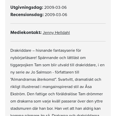
2009-03-06
Utgivningsdag:
2009-03-06
Recensionsdag:
Jenny Helldahl
Mediekontakt:
Drakriddare – hisnande fantasyserie för
nybörjarläsare! Spännande och lättläst om
tiggarpojken Tam som blir utvald till drakriddare, i en
ny serie av Jo Salmson - författaren till
"Almandrarnas återkomst". Svartvitt, dramatiskt och
rikligt illustrerad i mangainspirerad stil av Åsa
Ekström. Den fattige och föräldralöse Tam drömmer
om drakarna som varje kväll passerar över den yttre
stadsmuren där han bor. Han vet att han aldrig kan
komma närmare än så. Drakarna och drakriddarna