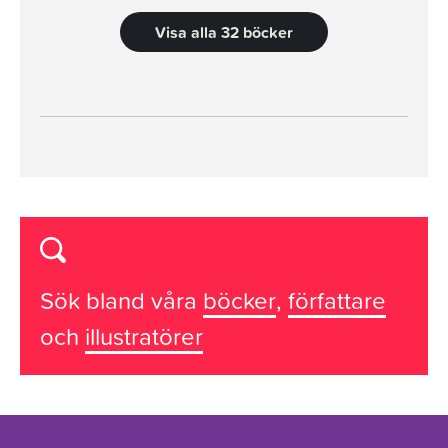
Visa alla 32 böcker
Sök bland våra
böcker
,
författare
och
illustratörer