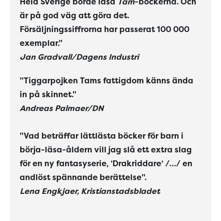
Hela Sverige borde läsa
Tam
-böckerna. Och
är på god väg att göra det.
Försäljningssiffrorna har passerat 100 000
exemplar."
Jan Gradvall/Dagens Industri
"Tiggarpojken Tams fattigdom känns ända
in på skinnet."
Andreas Palmaer/DN
"Vad beträffar lättlästa böcker för barn i
börja-läsa-åldern vill jag slå ett extra slag
för en ny fantasyserie, ’Drakriddare’ /…/ en
andlöst spännande berättelse".
Lena Engkjaer, Kristianstadsbladet