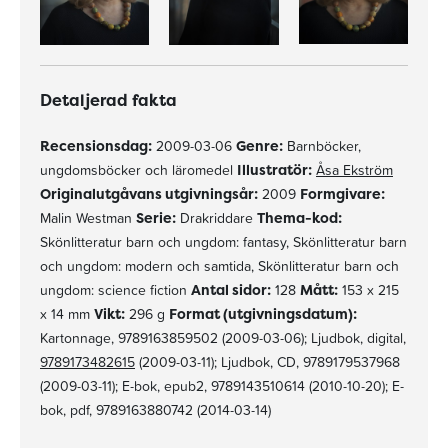
Detaljerad fakta
Recensionsdag:
2009-03-06
Genre:
Barnböcker,
ungdomsböcker och läromedel
Illustratör:
Åsa Ekström
Originalutgåvans utgivningsår:
2009
Formgivare:
Malin Westman
Serie:
Drakriddare
Thema-kod:
Skönlitteratur barn och ungdom: fantasy, Skönlitteratur barn
och ungdom: modern och samtida, Skönlitteratur barn och
ungdom: science fiction
Antal sidor:
128
Mått:
153 x 215
x 14 mm
Vikt:
296 g
Format (utgivningsdatum):
Kartonnage, 9789163859502 (2009-03-06); Ljudbok, digital,
9789173482615
(2009-03-11); Ljudbok, CD, 9789179537968
(2009-03-11); E-bok, epub2, 9789143510614 (2010-10-20); E-
bok, pdf, 9789163880742 (2014-03-14)