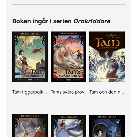
Boken ingår i serien
Drakriddare
Tam tiggarpojken
Tams svåra prov
Tam och den nya draken. Samlingsvolym 2