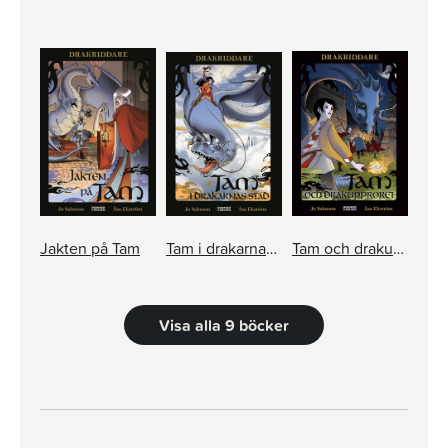
Jakten på Tam
Tam i drakarnas stad
Tam och drakupproret
Visa alla 9 böcker