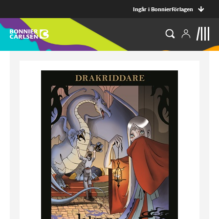
Ingår i Bonnierförlagen