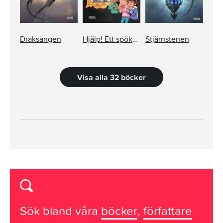
Draksången
Hjälp! Ett spökhus!
Stjärnstenen
Visa alla 32 böcker
Sök bland våra
böcker
,
författare