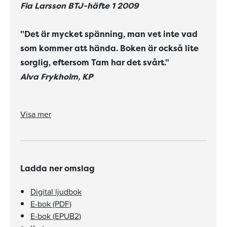
Fia Larsson BTJ-häfte 1 2009
"Det är mycket spänning, man vet inte vad
som kommer att hända. Boken är också lite
sorglig, eftersom Tam har det svårt."
Alva Frykholm, KP
"Åsa Ekströms illustrationer /.../ är en fin blandning av manga och vikingakonst med en air av
Språkets enkelhet, den stora stilen och luftiga layouten gör detta till en bra läsa-själv-bok".
"Det är mycket spänning, man vet inte vad som kommer att hända. Boken är också lite sorglig, eftersom Tam har det svårt."
"Är man i drakåldern så tror jag att man fastnar direkt."
Visa mer
Ladda ner omslag
Digital ljudbok
E-bok (PDF)
E-bok (EPUB2)