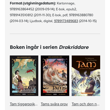
Format (utgivningsdatum):
Kartonnage,
9789163864452 (2009-09-14); E-bok, epub2,
9789143510812 (2011-11-30); E-bok, pdf, 9789163880780
(2014-03-14); Ljudbok, digital,
9789173489683
(2014-10-15)
Boken ingår i serien
Drakriddare
Tam tiggarpojken
Tams svåra prov
Tam och den nya draken. Samlingsvolym 2