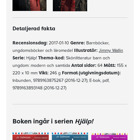
Detaljerad fakta
Recensionsdag:
2017-01-10
Genre:
Barnböcker,
ungdomsböcker och läromedel
Illustratör:
Jimmy Wallin
Serie:
Hjälp!
Thema-kod:
Skönlitteratur barn och
ungdom: modern och samtida
Antal sidor:
64
Mått:
155 x
220 x 10 mm
Vikt:
246 g
Format (utgivningsdatum):
Inbunden, 9789163875267 (2016-12-27); E-bok, pdf,
9789163893148 (2016-12-27)
Boken ingår i serien
Hjälp!