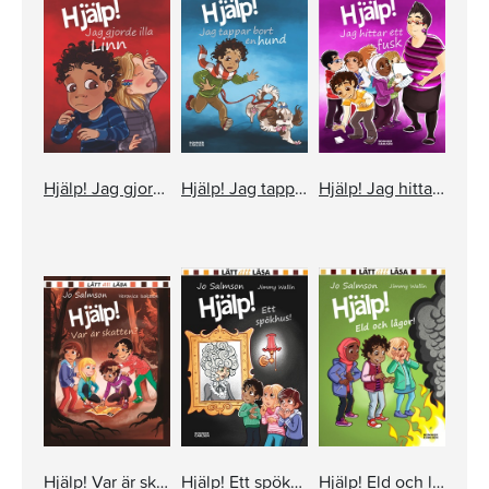
Hjälp! Jag gjorde illa Linn
Hjälp! Jag tappar bort en hund
Hjälp! Jag hittar ett fusk
Hjälp! Var är skatten?
Hjälp! Ett spökhus!
Hjälp! Eld och lågor!