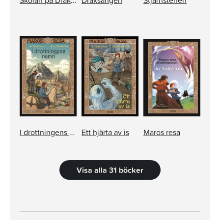
Skolan på Drakön. Den gyllene draken
Draksången
Stjärnstenen
I drottningens namn
Ett hjärta av is
Maros resa
Visa alla 31 böcker