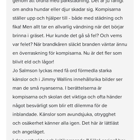
genom att ordna med parkstädning. Det är ju farligt
om andra hundar eller djur skadar sig. Kompisarna
ställer upp och hjälper till - både med städning och
fika! Men allt tar en allvarlig vändning när det börjar
brinna i gräset. Hur kunde det gå så fel? Och vems
var felet? När brandkåren släckt branden väntar ännu
en överraskning för kompisarna. Nu är det fler som
blivit eld och lågor!
Jo Salmson lyckas med få ord förmedla starka
känslor och i Jimmy Wallins innehållsrika bilder ser
man de små nyanserna. I berättelserna är
kompisarna och skolan det viktiga och ofta händer
något besvärligt som blir ett dilemma för de
inblandade. Känslor som avundsjuka, otrygghet
och osäkerhet känner alla igen. Det här är lättläst
och angeläget.