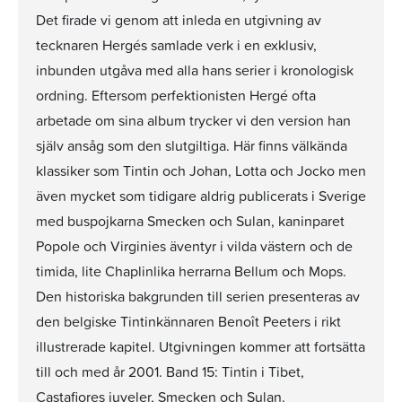
Det firade vi genom att inleda en utgivning av
tecknaren Hergés samlade verk i en exklusiv,
inbunden utgåva med alla hans serier i kronologisk
ordning. Eftersom perfektionisten Hergé ofta
arbetade om sina album trycker vi den version han
själv ansåg som den slutgiltiga. Här finns välkända
klassiker som Tintin och Johan, Lotta och Jocko men
även mycket som tidigare aldrig publicerats i Sverige
med buspojkarna Smecken och Sulan, kaninparet
Popole och Virginies äventyr i vilda västern och de
timida, lite Chaplinlika herrarna Bellum och Mops.
Den historiska bakgrunden till serien presenteras av
den belgiske Tintinkännaren Benoît Peeters i rikt
illustrerade kapitel. Utgivningen kommer att fortsätta
till och med år 2001. Band 15: Tintin i Tibet,
Castafiores juveler, Smecken och Sulan.