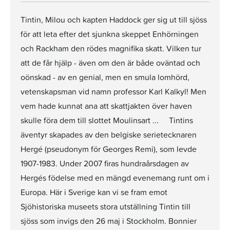
Tintin, Milou och kapten Haddock ger sig ut till sjöss
för att leta efter det sjunkna skeppet Enhörningen
och Rackham den rödes magnifika skatt. Vilken tur
att de får hjälp - även om den är både oväntad och
oönskad - av en genial, men en smula lomhörd,
vetenskapsman vid namn professor Karl Kalkyl! Men
vem hade kunnat ana att skattjakten över haven
skulle föra dem till slottet Moulinsart ... Tintins
äventyr skapades av den belgiske serietecknaren
Hergé (pseudonym för Georges Remi), som levde
1907-1983. Under 2007 firas hundraårsdagen av
Hergés födelse med en mängd evenemang runt om i
Europa. Här i Sverige kan vi se fram emot
Sjöhistoriska museets stora utställning Tintin till
sjöss som invigs den 26 maj i Stockholm. Bonnier