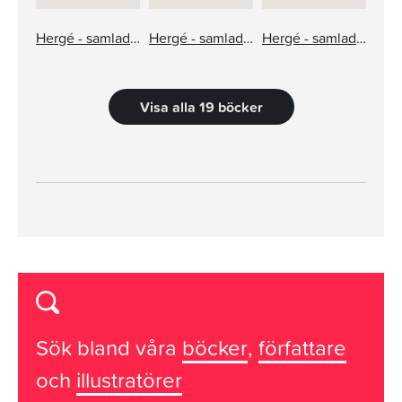
Hergé - samlade verk 18
Hergé - samlade verk 16: Plan 714 till Sydney, TinTin hos Gerillan
Hergé - samlade verk 12: Månen tur och retur del 1 och 2
Visa alla 19 böcker
Sök bland våra
böcker
,
författare
och
illustratörer