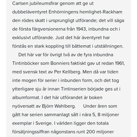
Carlsen jubileumsfirar genom att ge ut
dubbeläventyret Enhörningens hemlighet-Rackham
den rödes skatt i ursprungligt utförande; det vill säga
de första färgversionerna från 1943, inbundna och i
exklusivt utförande. Just det här äventyret har
förstås en stark koppling till båttemat i utställningen.
Det här var för övrigt två av de fyra inbundna
Tintinböcker som Bonniers faktiskt gav ut redan 1961,
med svensk text av Per Kellberg. Men då var tiden
inte mogen för serier i inbunden form, och det tog
ytterligare sju år innan Tintinserien började ges ut i
albumformat. I det här utförandet är boken
nyöversatt av Björn Wahlberg. Under åren som
gått har serien sammanlagt sålt i nära 5, 8 miljoner
exemplar i Sverige. I världen ligger den totala
försäljningssiffran någonstans runt 200 miljoner