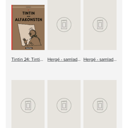
Tintin 24: Tintin och alfakonsten
Hergé - samlade verk 19: Tintin i andra media
Hergé - samlade verk 17: Tintin och alfabetskonsten