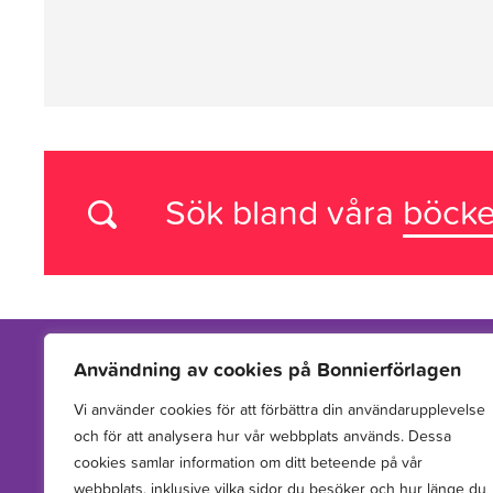
Sök bland våra
böcke
Användning av cookies på Bonnierförlagen
Vi använder cookies för att förbättra din användarupplevelse
Vi arbetar med att hitta, utveckla, publicera och sprida
och för att analysera hur vår webbplats används. Dessa
berättelser för barn och unga.
cookies samlar information om ditt beteende på vår
webbplats, inklusive vilka sidor du besöker och hur länge du