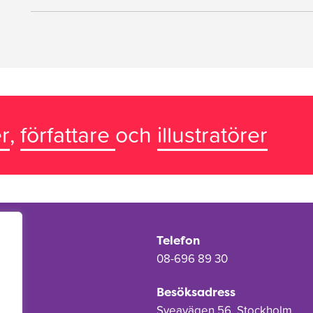
r
,
författare
och
illustratörer
Telefon
08-696 89 30
Besöksadress
Sveavägen 56, Stockholm