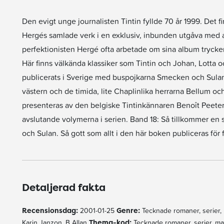
Den evigt unge journalisten Tintin fyllde 70 år 1999. Det 
Hergés samlade verk i en exklusiv, inbunden utgåva med al
perfektionisten Hergé ofta arbetade om sina album trycker 
Här finns välkända klassiker som Tintin och Johan, Lotta
publicerats i Sverige med buspojkarna Smecken och Sulan,
västern och de timida, lite Chaplinlika herrarna Bellum oc
presenteras av den belgiske Tintinkännaren Benoît Peeters i 
avslutande volymerna i serien. Band 18: Så tillkommer en 
och Sulan. Så gott som allt i den här boken publiceras för
Detaljerad fakta
Recensionsdag:
2001-01-25
Genre:
Tecknade romaner, serier,
Karin Janzon, B Allan
Thema-kod:
Tecknade romaner, serier, m