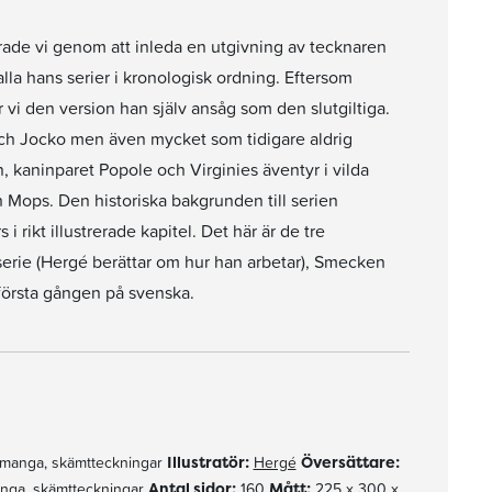
firade vi genom att inleda en utgivning av tecknaren
la hans serier i kronologisk ordning. Eftersom
vi den version han själv ansåg som den slutgiltiga.
 och Jocko men även mycket som tidigare aldrig
 kaninparet Popole och Virginies äventyr i vilda
h Mops. Den historiska bakgrunden till serien
rikt illustrerade kapitel. Det här är de tre
serie (Hergé berättar om hur han arbetar), Smecken
 första gången på svenska.
 manga, skämtteckningar
Illustratör:
Hergé
Översättare:
anga, skämtteckningar
Antal sidor:
160
Mått:
225 x 300 x