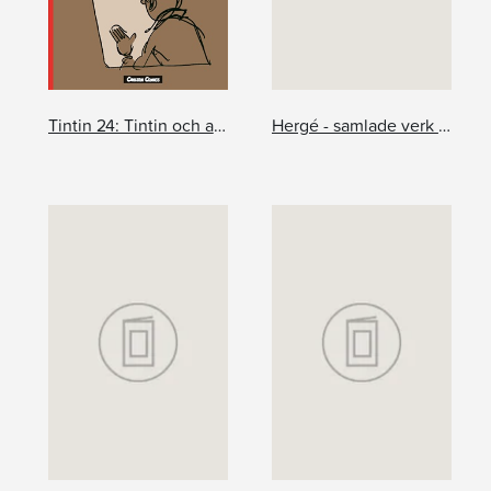
Tintin 24: Tintin och alfakonsten
Hergé - samlade verk 19: Tintin i andra media