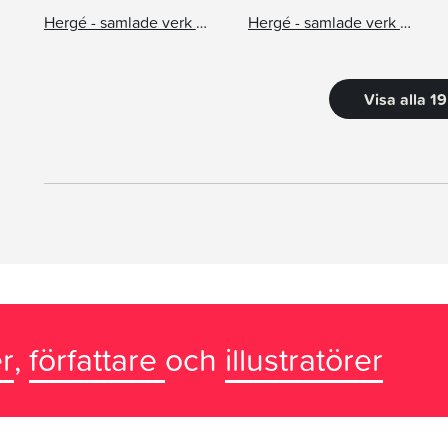
Hergé - samlade verk 16: Plan 714 till Sydney, TinTin hos Gerillan
Hergé - samlade verk 12: Månen tur och retur del 1 och 2
Visa alla 1
r
,
författare
och
illustratörer