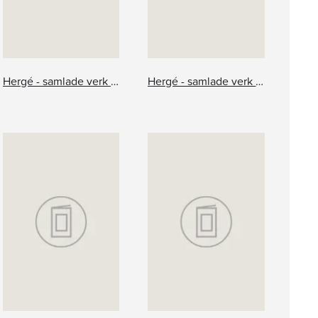
Hergé - samlade verk 17: Tintin och alfabetskonsten
Hergé - samlade verk 18