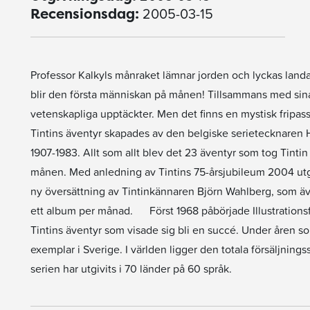
2005-03-15
Recensionsdag:
Professor Kalkyls månraket lämnar jorden och lyckas landa
blir den första människan på månen! Tillsammans med sina
vetenskapliga upptäckter. Men det finns en mystisk fripas
Tintins äventyr skapades av den belgiske serietecknaren
1907-1983. Allt som allt blev det 23 äventyr som tog Tintin
månen. Med anledning av Tintins 75-årsjubileum 2004 utge
ny översättning av Tintinkännaren Björn Wahlberg, som äve
ett album per månad. Först 1968 påbörjade Illustrationsfö
Tintins äventyr som visade sig bli en succé. Under åren so
exemplar i Sverige. I världen ligger den totala försäljnin
serien har utgivits i 70 länder på 60 språk.