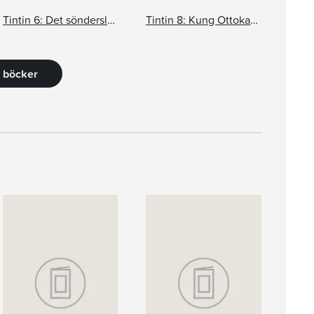
Tintin 6: Det sönderslagna örat
Tintin 8: Kung Ottokars spira
6 böcker