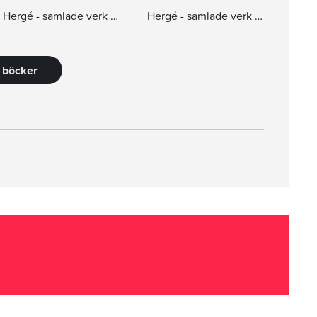
Hergé - samlade verk 11: Det svarta guldet
Hergé - samlade verk 13: Det hemliga vapnet: Kobrornas dal
9 böcker