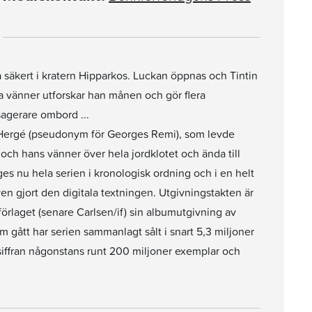
 säkert i kratern Hipparkos. Luckan öppnas och Tintin
 vänner utforskar han månen och gör flera
sagerare ombord ...
 Hergé (pseudonym för Georges Remi), som levde
 och hans vänner över hela jordklotet och ända till
s nu hela serien i kronologisk ordning och i en helt
n gjort den digitala textningen. Utgivningstakten är
rlaget (senare Carlsen/if) sin albumutgivning av
m gått har serien sammanlagt sålt i snart 5,3 miljoner
gssiffran någonstans runt 200 miljoner exemplar och