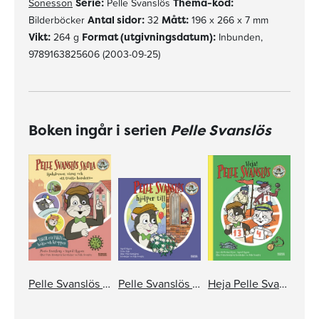
Sonesson
Serie:
Pelle Svanslös
Thema-kod:
Bilderböcker
Antal sidor:
32
Mått:
196 x 266 x 7 mm
Vikt:
264 g
Format (utgivningsdatum):
Inbunden,
9789163825606 (2003-09-25)
Boken ingår i serien
Pelle Svanslös
Pelle Svanslös skola. Sjukdomar, virus och att tvätta händerna
Pelle Svanslös hjälper till
Heja Pelle Svanslös