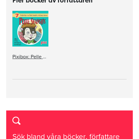
Fler böcker av författaren
Pixibox: Pelle Svanslös
Sök bland våra
böcker
,
författare