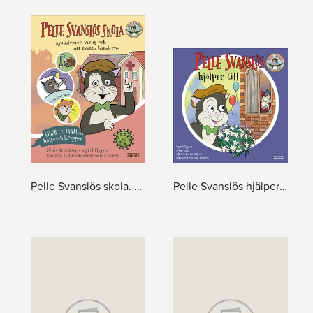
Pelle Svanslös skola. Sjukdomar, virus och att tvätta händerna
Pelle Svanslös hjälper till