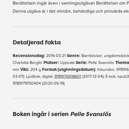
Berättelsen ingår även i samlingsutgåvan Berättelser om P
Denna utgåva är i det mindre, behändiga och prisvärda ek
Detaljerad fakta
Recensionsdag:
2016-03-21
Genre:
Barnböcker, ungdomsböck
Charlotta Berglin
Platser:
Uppsala
Serie:
Pelle Svanslös
Thema
mm
Vikt:
204 g
Format (utgivningsdatum):
Inbunden, 9789163
03-07); Ljudbok, digital,
9789176518601
(2017-12-04); E-bok, epub
9789179750404 (2020-05-19)
Boken ingår i serien
Pelle Svanslös