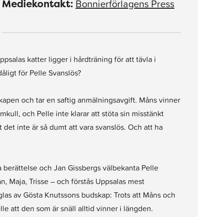
Bonnierförlagens Press
Mediekontakt:
psalas katter ligger i hårdträning för att tävla i
åligt för Pelle Svanslös?
apen och tar en saftig anmälningsavgift. Måns vinner
kull, och Pelle inte klarar att stöta sin misstänkt
t det inte är så dumt att vara svanslös. Och att ha
a berättelse och Jan Gissbergs välbekanta Pelle
lan, Maja, Trisse – och förstås Uppsalas mest
glas av Gösta Knutssons budskap: Trots att Måns och
le att den som är snäll alltid vinner i längden.