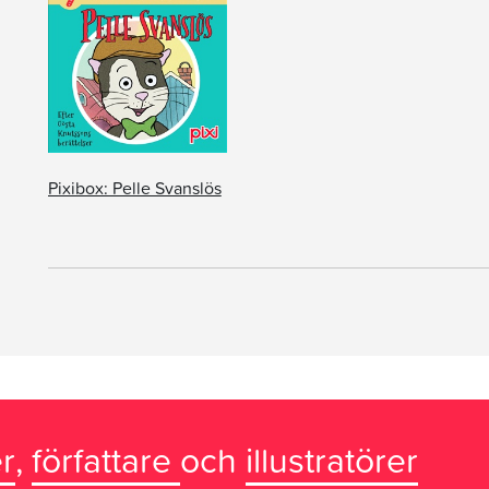
Pixibox: Pelle Svanslös
r
,
författare
och
illustratörer