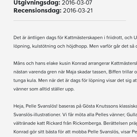
2016-03-07
Utgivningsdag:
2016-03-21
Recensionsdag:
Det är äntligen dags för Kattmästerskapen i friidrott, och Up
löpning, kulstötning och höjdhopp. Men varför går det så d
Måns och hans elake kusin Konrad arrangerar Kattmästersk
nästan varenda gren när Maja skadar tassen, Biffen trillar om
tunga kula. Men när det är dags för löpning visar det sig at
vänner som alltid ställer upp.
Heja, Pelle Svanslös! baseras på Gösta Knutssons klassisk
Svanslös-illustrationer. Vi får möta alla Pelles vänner; Gul
vältränade katt Rickard från Rickomberga. Berättelsen prä
Konrad gör sitt bästa för att mobba Pelle Svanslös, visar Pel