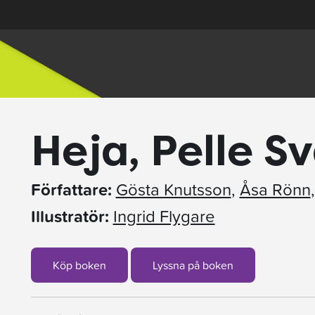
Heja, Pelle S
Författare:
Gösta Knutsson
,
Åsa Rönn
Illustratör:
Ingrid Flygare
Köp boken
Lyssna på boken