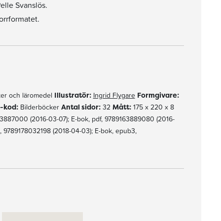
elle Svanslös.
orrformatet.
er och läromedel
Illustratör:
Ingrid Flygare
Formgivare:
-kod:
Bilderböcker
Antal sidor:
32
Mått:
175 x 220 x 8
887000 (2016-03-07); E-bok, pdf, 9789163889080 (2016-
3, 9789178032198 (2018-04-03); E-bok, epub3,