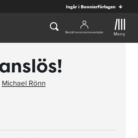
Ingår i Bonnierförlagen
Beställ recensionsexemplar
Meny
vanslös!
,
Michael Rönn