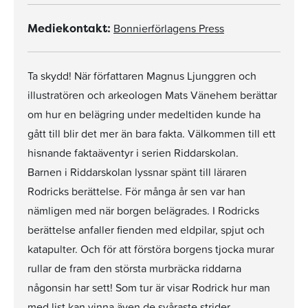
Bonnierförlagens Press
Mediekontakt:
Ta skydd! När författaren Magnus Ljunggren och
illustratören och arkeologen Mats Vänehem berättar
om hur en belägring under medeltiden kunde ha
gått till blir det mer än bara fakta. Välkommen till ett
hisnande faktaäventyr i serien Riddarskolan.
Barnen i Riddarskolan lyssnar spänt till läraren
Rodricks berättelse. För många år sen var han
nämligen med när borgen belägrades. I Rodricks
berättelse anfaller fienden med eldpilar, spjut och
katapulter. Och för att förstöra borgens tjocka murar
rullar de fram den största murbräcka riddarna
någonsin har sett! Som tur är visar Rodrick hur man
med list kan vinna även de svåraste strider ...