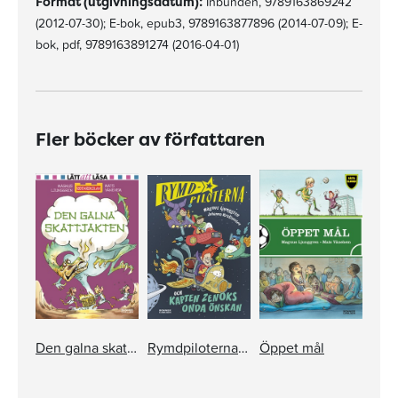
Format (utgivningsdatum):
Inbunden, 9789163869242
(2012-07-30); E-bok, epub3, 9789163877896 (2014-07-09); E-
bok, pdf, 9789163891274 (2016-04-01)
Fler böcker av författaren
Den galna skattjakten
Rymdpiloterna och kapten Zenoks onda önskan
Öppet mål