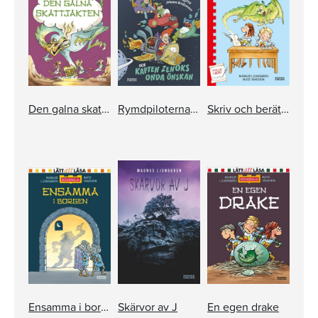
Den galna skattjakten
Rymdpiloterna och kapten Zenoks onda önskan
Skriv och berätta med Riddarskolan
Ensamma i borgen
Skärvor av J
En egen drake