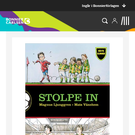
Ingår i Bonnierförlagen