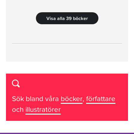
Visa alla 39 böcker
Sök bland våra
böcker
,
författare
och
illustratörer