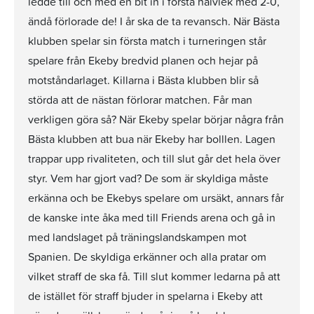
ledde till och med en bit in i första halvlek med 2-0,
ändå förlorade de! I år ska de ta revansch. När Bästa
klubben spelar sin första match i turneringen står
spelare från Ekeby bredvid planen och hejar på
motståndarlaget. Killarna i Bästa klubben blir så
störda att de nästan förlorar matchen. Får man
verkligen göra så? När Ekeby spelar börjar några från
Bästa klubben att bua när Ekeby har bolllen. Lagen
trappar upp rivaliteten, och till slut går det hela över
styr. Vem har gjort vad? De som är skyldiga måste
erkänna och be Ekebys spelare om ursäkt, annars får
de kanske inte åka med till Friends arena och gå in
med landslaget på träningslandskampen mot
Spanien. De skyldiga erkänner och alla pratar om
vilket straff de ska få. Till slut kommer ledarna på att
de istället för straff bjuder in spelarna i Ekeby att