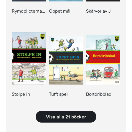
Rymdpiloterna och kapten Zenoks onda önskan
Öppet mål
Skärvor av J
Stolpe in
Tufft spel
Bortdribblad
Visa alla 21 böcker