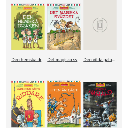
Den hemska draken
Det magiska svärdet
Den vilda galoppen