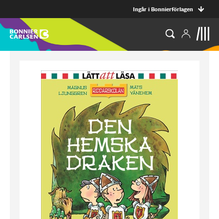
Ingår i Bonnierförlagen