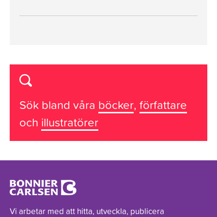
Sök bland våra
böcker
,
författare
och
illustratörer
Vi arbetar med att hitta, utveckla, publicera