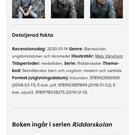
Detaljerad fakta
Recensionsdag:
2030-01-14
Genre:
Barnböcker,
ungdomsböcker och läromedel
Illustratör:
Mats Vänehem
Tidsperioder:
medeltiden,
Serie:
Riddarskolan
Thema-
kod:
Skönlitteratur barn och ungdom: modern och samtida
Format (utgivningsdatum):
Inbunden, 9789163856969
(2008-03-17); E-bok, pdf, 9789163897849 (2018-01-02); E-
bok, epub3, 9789178038275 (2019-12-13)
Boken ingår i serien
Riddarskolan