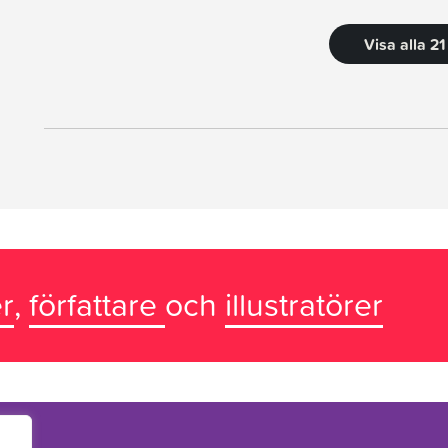
Visa alla 2
r
,
författare
och
illustratörer