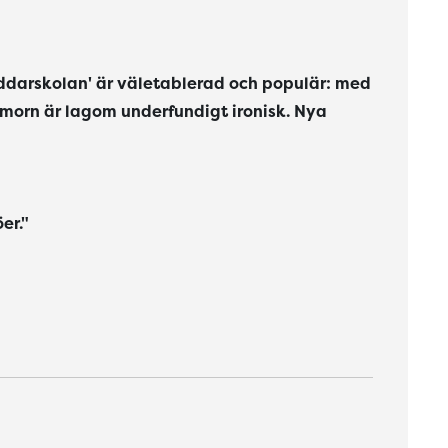
iddarskolan' är väletablerad och populär: med
humorn är lagom underfundigt ironisk. Nya
er."
sning eller som läsecirkel de första åren i skolan."