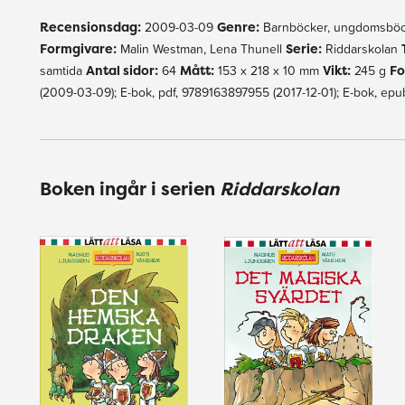
Recensionsdag:
2009-03-09
Genre:
Barnböcker, ungdomsböc
Formgivare:
Malin Westman, Lena Thunell
Serie:
Riddarskolan
samtida
Antal sidor:
64
Mått:
153 x 218 x 10 mm
Vikt:
245 g
Fo
(2009-03-09); E-bok, pdf, 9789163897955 (2017-12-01); E-bok, ep
Boken ingår i serien
Riddarskolan