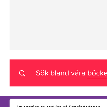
Sök bland våra
böcke
Användning av cookies på Bonnierförlagen