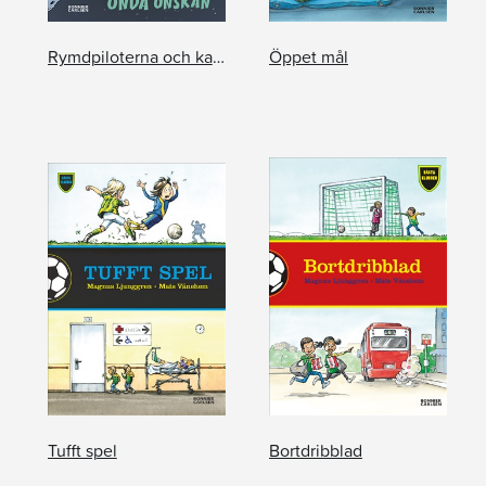
Rymdpiloterna och kapten Zenoks onda önskan
Öppet mål
Tufft spel
Bortdribblad