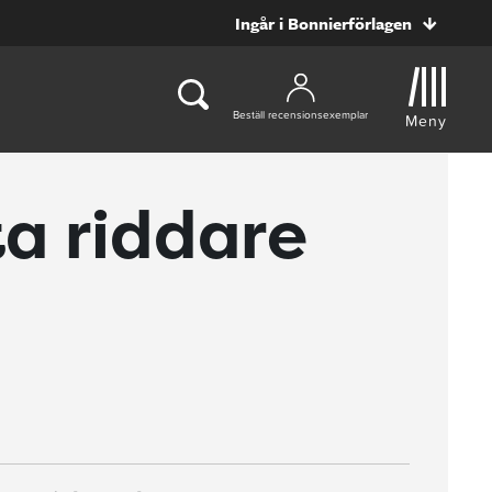
Ingår i Bonnierförlagen
Beställ recensionsexemplar
Meny
a riddare