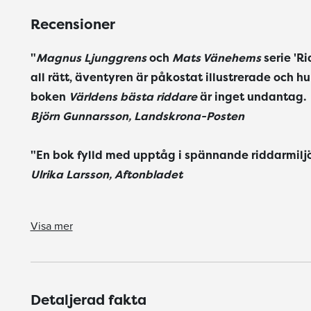
Recensioner
"
Magnus Ljunggrens
och
Mats Vänehems
serie 'R
all rätt, äventyren är påkostat illustrerade och 
boken
Världens bästa riddare
är inget undantag.
Björn Gunnarsson, Landskrona-Posten
"En bok fylld med upptåg i spännande riddarmiljö
Ulrika Larsson, Aftonbladet
"Barnen, som går i en medeltida riddarskolan, är uppnosiga och ifrågasättande på ett modernt sätt, vilket gör det hela levande." Anna-
serie 'Riddarskolan' är väletablerad och populär: med all rätt, äventyren är påkostat illustrerade och humorn är lagom underfundigt ironisk. Nya boken
"Historien är spännande med ett slut som är både oväntat och roande. Boken kommer att bli populär för egen tystlä
Margareta Brengdahl - BTJ-häftet 2009:06
Visa mer
Detaljerad fakta