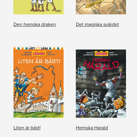
Den hemska draken
Det magiska svärdet
Liten är bäst!
Hemska Harald