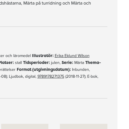
ndshästarna, Märta på turridning och Märta och
er och läromedel
Illustratör:
Erika Eklund Wilson
Platser:
stall
Tidsperioder:
julen,
Serie:
Märta
Thema-
erättelser
Format (utgivningsdatum):
Inbunden,
8); Ljudbok, digital,
9789178271375
(2018-11-27); E-bok,