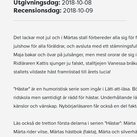
2018-10-08
Utgivningsdag:
2018-10-09
Recensionsdag:
Det lackar mot jul och i Märtas stall förbereder alla sig för
julshow för alla föräldrar, och avsluta med ett stämningsfu
Maja bakar och övar på julsånger, men mest ororar de sig i
Ridläraren Kattis sjunger ju falskt, stalltjejen Vanessa bråkar
stallets vildaste häst framröstad till årets lucia!
"Hästar" är en humoristisk serie som ingår i Lätt-att-läsa.
ridskola men samtidigt är rädd för hästar. Underhållande läsn
känslor och vänskap. Nybörjarläsaren får också en del fakt
Läs också de tretton första delarna i serien "Hästar": Märta
Märta rider vilse, Märtas hästbok (fakta), Märta och silve