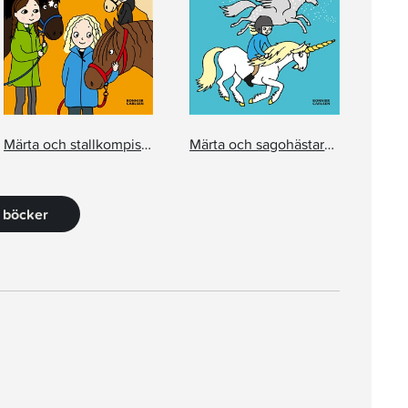
Märta och stallkompisarna
Märta och sagohästarna
2 böcker