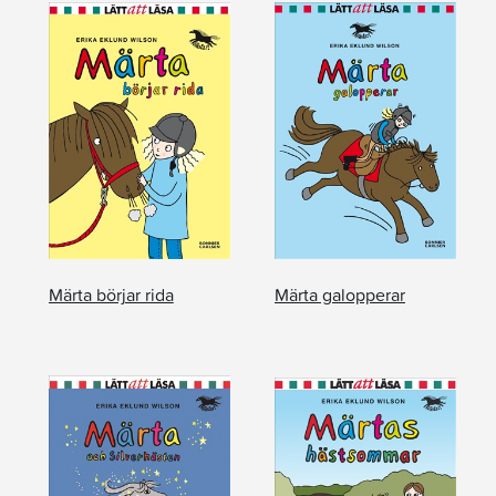
Märta börjar rida
Märta galopperar