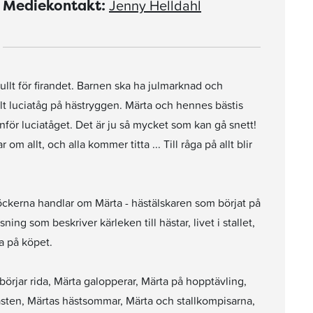
Jenny Helldahl
Mediekontakt:
 fullt för firandet. Barnen ska ha julmarknad och
llt luciatåg på hästryggen. Märta och hennes bästis
nför luciatåget. Det är ju så mycket som kan gå snett!
 om allt, och alla kommer titta ... Till råga på allt blir
 Böckerna handlar om Märta - hästälskaren som börjat på
ing som beskriver kärleken till hästar, livet i stallet,
a på köpet.
 börjar rida, Märta galopperar, Märta på hopptävling,
rhästen, Märtas hästsommar, Märta och stallkompisarna,