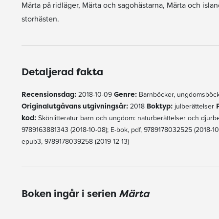
Märta på ridläger, Märta och sagohästarna, Märta och isla
storhästen.
Detaljerad fakta
Recensionsdag:
2018-10-09
Genre:
Barnböcker, ungdomsböck
Originalutgåvans utgivningsår:
2018
Boktyp:
julberättelser
kod:
Skönlitteratur barn och ungdom: naturberättelser och djurb
9789163881343 (2018-10-08); E-bok, pdf, 9789178032525 (2018-10-0
epub3, 9789178039258 (2019-12-13)
Boken ingår i serien
Märta