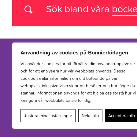
Sök bland våra
böcke
Användning av cookies på Bonnierförlagen
Vi använder cookies för att förbättra din användarupplevelse
Vi arbetar med att hitta, utveckla, publicera och sprida
och för att analysera hur vår webbplats används. Dessa
berättelser för barn och unga.
cookies samlar information om ditt beteende på vår
webbplats, inklusive vilka sidor du besöker och hur länge du
stannar. Informationen används för att hjälpa oss förstå hur vi
kan göra vår webbplats bättre för dig.
Justera mina inställningar
Neka alla
Acceptera alla