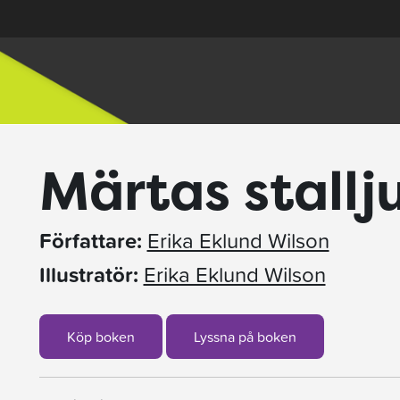
Märtas stallju
Författare:
Erika Eklund Wilson
Illustratör:
Erika Eklund Wilson
Köp boken
Lyssna på boken