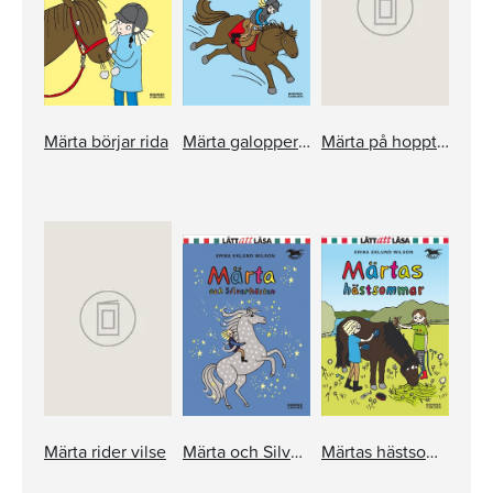
Märta börjar rida
Märta galopperar
Märta på hopptävling
Märta rider vilse
Märta och Silverhästen
Märtas hästsommar