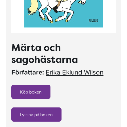
Märta och
sagohästarna
Författare:
Erika Eklund Wilson
Köp boken
Lyssna på boken