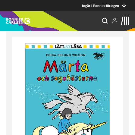
Ingår i Bonnierförlagen