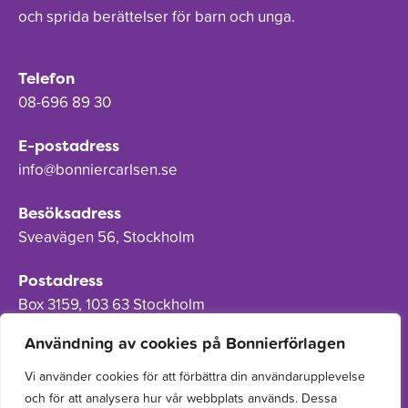
och sprida berättelser för barn och unga.
Telefon
08-696 89 30
E-postadress
info@bonniercarlsen.se
Besöksadress
Sveavägen 56, Stockholm
Postadress
Box 3159, 103 63 Stockholm
Användning av cookies på Bonnierförlagen
Vi använder cookies för att förbättra din användarupplevelse
och för att analysera hur vår webbplats används. Dessa
Om Bonnierförlagen