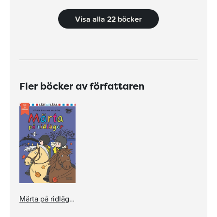
Visa alla 22 böcker
Fler böcker av författaren
Märta på ridläger (e-bok + ljud)