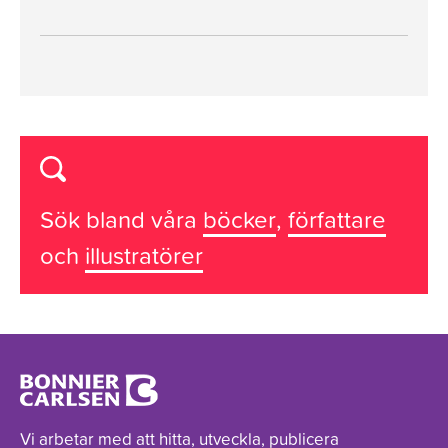
Sök bland våra
böcker
,
författare
och
illustratörer
Vi arbetar med att hitta, utveckla, publicera