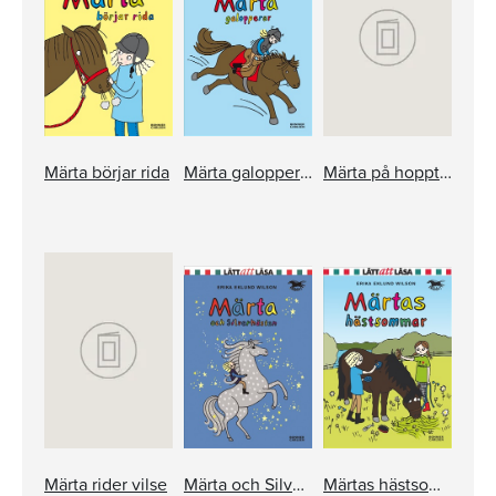
Märta börjar rida
Märta galopperar
Märta på hopptävling
Märta rider vilse
Märta och Silverhästen
Märtas hästsommar