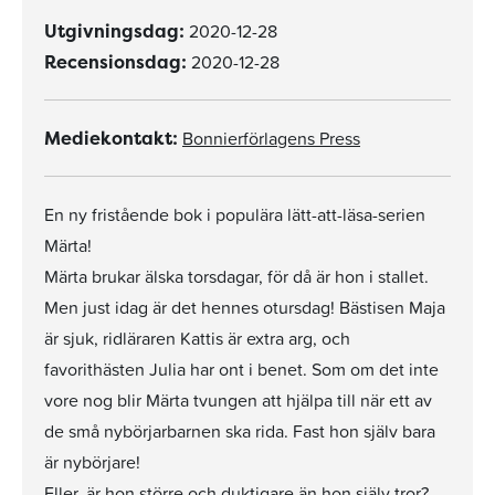
2020-12-28
Utgivningsdag:
2020-12-28
Recensionsdag:
Bonnierförlagens Press
Mediekontakt:
En ny fristående bok i populära lätt-att-läsa-serien
Märta!
Märta brukar älska torsdagar, för då är hon i stallet.
Men just idag är det hennes otursdag! Bästisen Maja
är sjuk, ridläraren Kattis är extra arg, och
favorithästen Julia har ont i benet. Som om det inte
vore nog blir Märta tvungen att hjälpa till när ett av
de små nybörjarbarnen ska rida. Fast hon själv bara
är nybörjare!
Eller, är hon större och duktigare än hon själv tror?