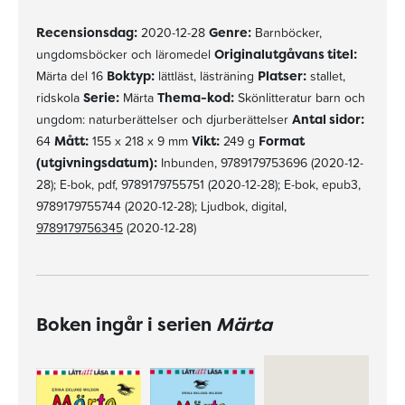
Recensionsdag:
2020-12-28
Genre:
Barnböcker,
ungdomsböcker och läromedel
Originalutgåvans titel:
Märta del 16
Boktyp:
lättläst, lästräning
Platser:
stallet,
ridskola
Serie:
Märta
Thema-kod:
Skönlitteratur barn och
ungdom: naturberättelser och djurberättelser
Antal sidor:
64
Mått:
155 x 218 x 9 mm
Vikt:
249 g
Format
(utgivningsdatum):
Inbunden, 9789179753696 (2020-12-
28); E-bok, pdf, 9789179755751 (2020-12-28); E-bok, epub3,
9789179755744 (2020-12-28); Ljudbok, digital,
9789179756345
(2020-12-28)
Boken ingår i serien
Märta