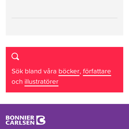
Sök bland våra
böcker
,
författare
och
illustratörer