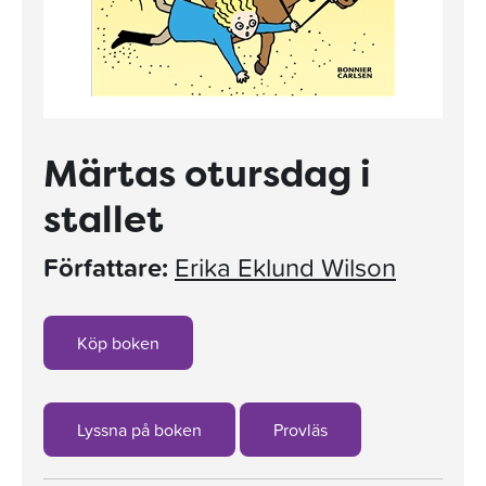
Märtas otursdag i
stallet
Författare:
Erika Eklund Wilson
Köp boken
Lyssna på boken
Provläs