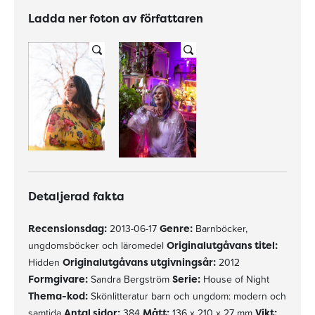
Ladda ner foton av författaren
Detaljerad fakta
Recensionsdag:
2013-06-17
Genre:
Barnböcker,
ungdomsböcker och läromedel
Originalutgåvans titel:
Hidden
Originalutgåvans utgivningsår:
2012
Formgivare:
Sandra Bergström
Serie:
House of Night
Thema-kod:
Skönlitteratur barn och ungdom: modern och
samtida
Antal sidor:
384
Mått:
136 x 210 x 27 mm
Vikt: