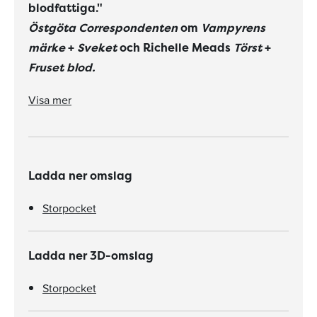
blodfattiga."
Östgöta Correspondenten
om
Vampyrens
märke
+
Sveket
och Richelle Meads
Törst
+
Fruset blod.
"[...] det finns många ingredienser som gör detta till en mycket bra sträckläsningsbok [...]"
Visa mer
Ladda ner omslag
Storpocket
Ladda ner 3D-omslag
Storpocket