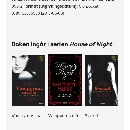
396 g
Format (utgivningsdatum):
Storpocket,
9789163875533 (2013-06-03)
Boken ingår i serien
House of Night
Vampyrens märke
Vampyrens märke
Sveket