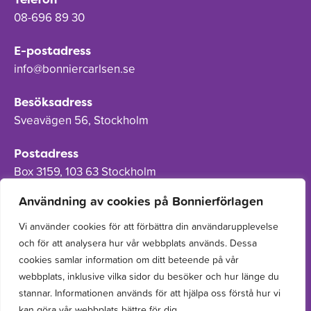
08-696 89 30
E-postadress
info@bonniercarlsen.se
Besöksadress
Sveavägen 56, Stockholm
Postadress
Box 3159, 103 63 Stockholm
Användning av cookies på Bonnierförlagen
Vi använder cookies för att förbättra din användarupplevelse
och för att analysera hur vår webbplats används. Dessa
Om Bonnierförlagen
cookies samlar information om ditt beteende på vår
Cookies
webbplats, inklusive vilka sidor du besöker och hur länge du
stannar. Informationen används för att hjälpa oss förstå hur vi
Integritetspolicy
kan göra vår webbplats bättre för dig.