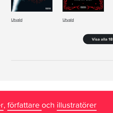
Utvald
Utvald
Visa alla 1
r
,
författare
och
illustratörer