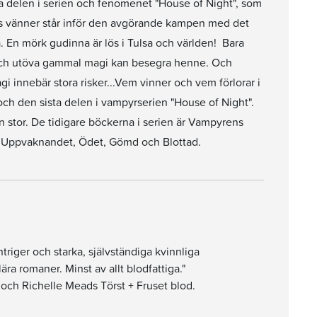
ta delen i serien och fenomenet "House of Night", som
es vänner står inför den avgörande kampen med det
a. En mörk gudinna är lös i Tulsa och världen! Bara
och utöva gammal magi kan besegra henne. Och
innebär stora risker...Vem vinner och vem förlorar i
och den sista delen i vampyrserien "House of Night".
n stor. De tidigare böckerna i serien är Vampyrens
d, Uppvaknandet, Ödet, Gömd och Blottad.
ntriger och starka, självständiga kvinnliga
a romaner. Minst av allt blodfattiga."
h Richelle Meads Törst + Fruset blod.