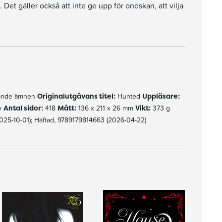
Det gäller också att inte ge upp för ondskan, att vilja
erande ämnen
Originalutgåvans titel:
Hunted
Uppläsare:
y
Antal sidor:
418
Mått:
136 x 211 x 26 mm
Vikt:
373 g
025-10-01); Häftad, 9789179814663 (2026-04-22)