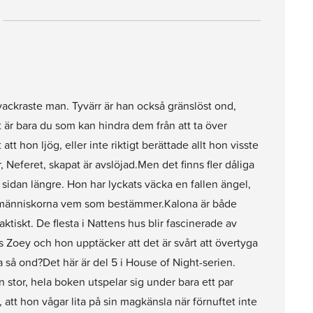
 vackraste man. Tyvärr är han också gränslöst ond,
är bara du som kan hindra dem från att ta över
tt hon ljög, eller inte riktigt berättade allt hon visste
eferet, skapat är avslöjad.Men det finns fler dåliga
 sidan längre. Hon har lyckats väcka en fallen ängel,
visa människorna vem som bestämmer.Kalona är både
aktiskt. De flesta i Nattens hus blir fascinerade av
s Zoey och hon upptäcker att det är svårt att övertyga
så ond?Det här är del 5 i House of Night-serien.
 stor, hela boken utspelar sig under bara ett par
 att hon vågar lita på sin magkänsla när förnuftet inte