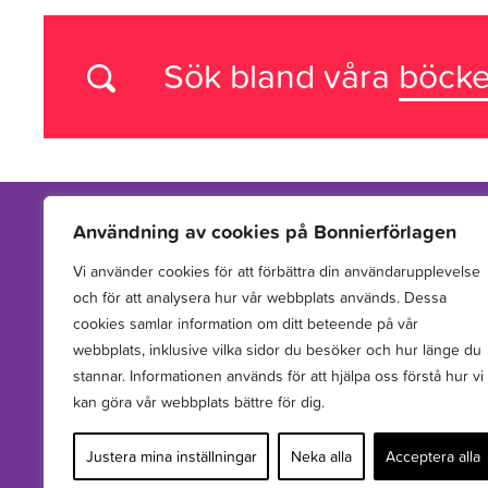
Sök bland våra
böcke
Användning av cookies på Bonnierförlagen
Vi använder cookies för att förbättra din användarupplevelse
Vi arbetar med att hitta, utveckla, publicera och sprida
och för att analysera hur vår webbplats används. Dessa
berättelser för barn och unga.
cookies samlar information om ditt beteende på vår
webbplats, inklusive vilka sidor du besöker och hur länge du
stannar. Informationen används för att hjälpa oss förstå hur vi
kan göra vår webbplats bättre för dig.
Justera mina inställningar
Neka alla
Acceptera alla