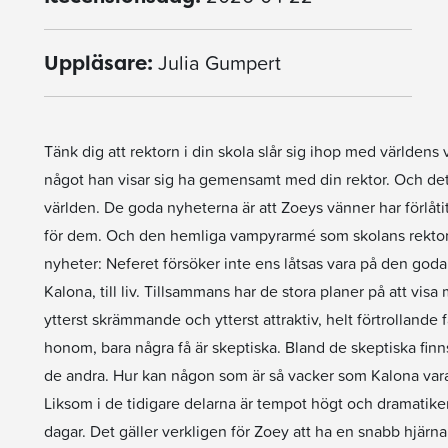
Julia Gumpert
Uppläsare:
Tänk dig att rektorn i din skola slår sig ihop med världens
något han visar sig ha gemensamt med din rektor. Och det 
världen. De goda nyheterna är att Zoeys vänner har förlåtit a
för dem. Och den hemliga vampyrarmé som skolans rektor, N
nyheter: Neferet försöker inte ens låtsas vara på den goda
Kalona, till liv. Tillsammans har de stora planer på att 
ytterst skrämmande och ytterst attraktiv, helt förtrollande f
honom, bara några få är skeptiska. Bland de skeptiska finn
de andra. Hur kan någon som är så vacker som Kalona vara 
Liksom i de tidigare delarna är tempot högt och dramatiken
dagar. Det gäller verkligen för Zoey att ha en snabb hjärna,