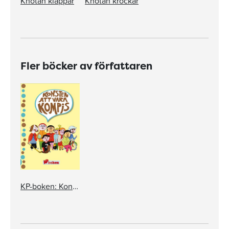
Knotan klappar
Knotan krockar
Fler böcker av författaren
KP-boken: Konsten att vara kompis