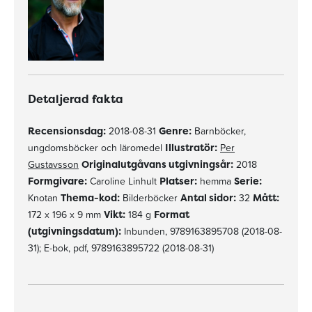
Detaljerad fakta
Recensionsdag:
2018-08-31
Genre:
Barnböcker,
ungdomsböcker och läromedel
Illustratör:
Per
Gustavsson
Originalutgåvans utgivningsår:
2018
Formgivare:
Caroline Linhult
Platser:
hemma
Serie:
Knotan
Thema-kod:
Bilderböcker
Antal sidor:
32
Mått:
172 x 196 x 9 mm
Vikt:
184 g
Format
(utgivningsdatum):
Inbunden, 9789163895708 (2018-08-
31); E-bok, pdf, 9789163895722 (2018-08-31)