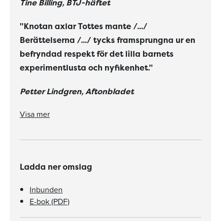
Tine Billing, BTJ-häftet
"Knotan axlar Tottes mante /.../
Berättelserna /.../ tycks framsprungna ur en
befryndad respekt för det lilla barnets
experimentlusta och nyfikenhet."
Petter Lindgren, Aftonbladet
"Ett guldkorn bland böcker för de riktigt små läsarna /.../ Det finns en rytm i texten som ligger väldigt bra i munnen när man läser högt. Och ingekänningen är total."
Visa mer
Ladda ner omslag
Inbunden
E-bok (PDF)