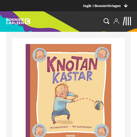
Ingår i Bonnierförlagen