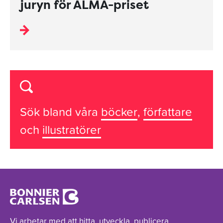
juryn för ALMA-priset
Sök bland våra
böcker
,
författare
och
illustratörer
Vi arbetar med att hitta, utveckla, publicera