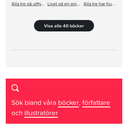
Alla tre på utflykt med förskolan Ärtan
Livet på en pinne
Alla tre har fruktstund
Visa alla 40 böcker
Sök bland våra
böcker
,
författare
och
illustratörer