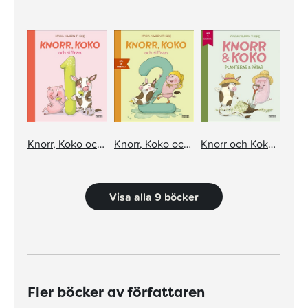
Knorr, Koko och siffran 1
Knorr, Koko och siffran 2
Knorr och Koko planterar och påtar
Visa alla 9 böcker
Fler böcker av författaren