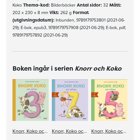
Koko
Thema-kod:
Bilderböcker
Antal sidor:
32
Mått:
202 x 230 x 8 mm
Vikt:
262 g
Format
(utgivningsdatum):
Inbunden, 9789179753801 (2021-06-
29); E-bok, epub3, 9789179757908 (2021-06-29); E-bok, pdf,
9789179757892 (2021-06-29)
Boken ingår i serien
Knorr och Koko
Knorr, Koko och siffran 3
Knorr, Koko och siffran 7
Knorr, Koko och siffran 5