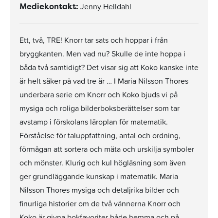
Jenny Helldahl
Mediekontakt:
Ett, två, TRE! Knorr tar sats och hoppar i från
bryggkanten. Men vad nu? Skulle de inte hoppa i
båda två samtidigt? Det visar sig att Koko kanske inte
är helt säker på vad tre är … I Maria Nilsson Thores
underbara serie om Knorr och Koko bjuds vi på
mysiga och roliga bilderboksberättelser som tar
avstamp i förskolans läroplan för matematik.
Förståelse för taluppfattning, antal och ordning,
förmågan att sortera och mäta och urskilja symboler
och mönster. Klurig och kul högläsning som även
ger grundläggande kunskap i matematik. Maria
Nilsson Thores mysiga och detaljrika bilder och
finurliga historier om de två vännerna Knorr och
Koko är givna bokfavoriter både hemma och på