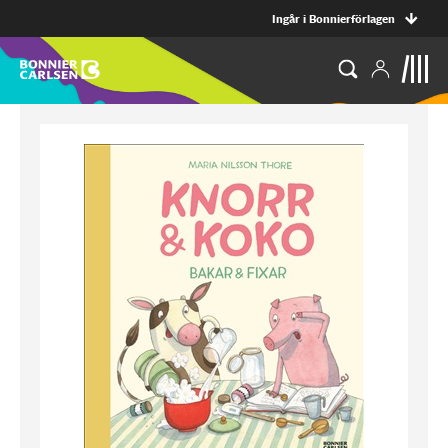
Ingår i Bonnierförlagen