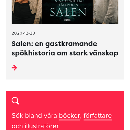
2020-12-28
Salen: en gastkramande
spökhistoria om stark vänskap
Sök bland våra
böcker
,
författare
och
illustratörer