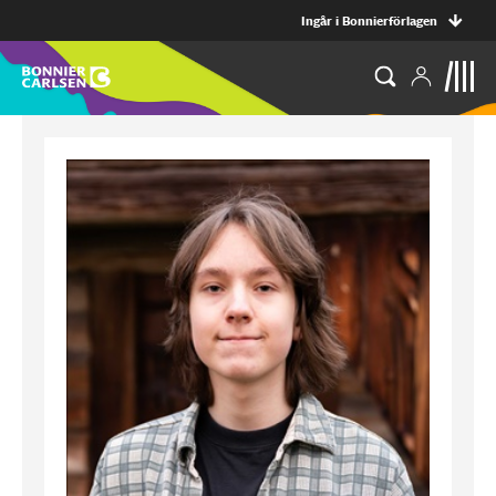
Ingår i Bonnierförlagen