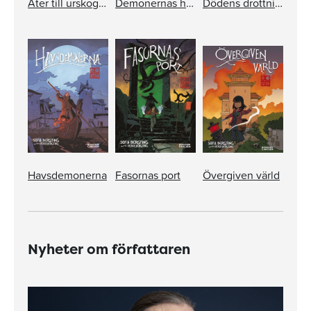
Åter till urskogen
Demonernas hämnd
Dödens drottning
Havsdemonerna
Fasornas port
Övergiven värld
Nyheter om författaren