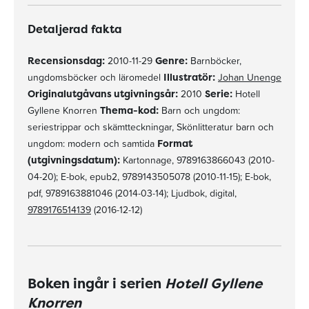
Detaljerad fakta
Recensionsdag:
2010-11-29
Genre:
Barnböcker,
ungdomsböcker och läromedel
Illustratör:
Johan Unenge
Originalutgåvans utgivningsår:
2010
Serie:
Hotell
Gyllene Knorren
Thema-kod:
Barn och ungdom:
seriestrippar och skämtteckningar, Skönlitteratur barn och
ungdom: modern och samtida
Format
(utgivningsdatum):
Kartonnage, 9789163866043 (2010-
04-20); E-bok, epub2, 9789143505078 (2010-11-15); E-bok,
pdf, 9789163881046 (2014-03-14); Ljudbok, digital,
9789176514139
(2016-12-12)
Boken ingår i serien
Hotell Gyllene
Knorren