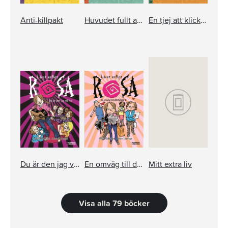
Anti-killpakt
Huvudet fullt av dig
En tjej att klicka bort
Du är den jag vill ha
En omväg till ditt hjärta
Mitt extra liv
Visa alla 79 böcker