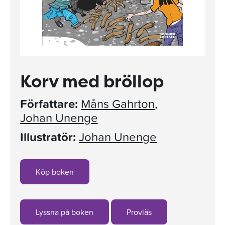
Korv med bröllop
Författare:
Måns Gahrton
,
Johan Unenge
Illustratör:
Johan Unenge
Köp boken
Lyssna på boken
Provläs