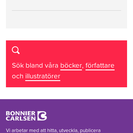
Sök bland våra
böcker
,
författare
och
illustratörer
Vi arbetar med att hitta, utveckla, publicera