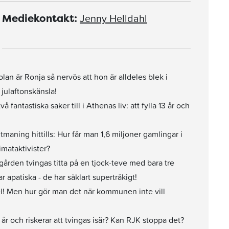
Jenny Helldahl
Mediekontakt:
lan är Ronja så nervös att hon är alldeles blek i
julaftonskänsla!
antastiska saker till i Athenas liv: att fylla 13 år och
aning hittills: Hur får man 1,6 miljoner gamlingar i
imataktivister?
rden tvingas titta på en tjock-teve med bara tre
r apatiska - de har såklart supertråkigt!
pel! Men hur gör man det när kommunen inte vill
r och riskerar att tvingas isär? Kan RJK stoppa det?