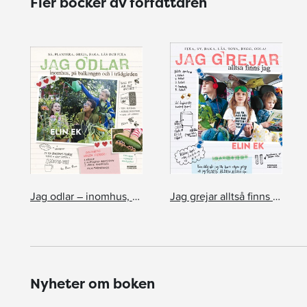
Fler böcker av författaren
Jag odlar – inomhus, på balkongen och i trädgården
Jag grejar alltså finns jag
Nyheter om boken