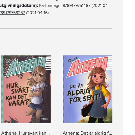
utgivningsdatum):
Kartonnage, 9789179751487 (2021-04-
789179758257
(2021-04-16)
Athena. Hur svårt kan det vara?!
Athena: Det är aldrig för sent!