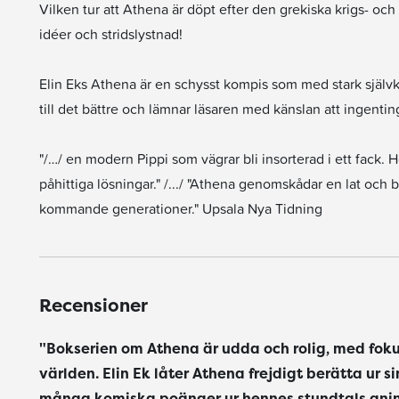
Vilken tur att Athena är döpt efter den grekiska krigs- oc
idéer och stridslystnad!
Elin Eks Athena är en schysst kompis som med stark självk
till det bättre och lämnar läsaren med känslan att ingenting
"/…/ en modern Pippi som vägrar bli insorterad i ett fack. 
påhittiga lösningar." /.../ "Athena genomskådar en lat och 
kommande generationer." Upsala Nya Tidning
Recensioner
"Bokserien om Athena är udda och rolig, med fok
världen. Elin Ek låter Athena frejdigt berätta ur 
många komiska poänger ur hennes stundtals aning