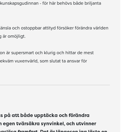
h kunskapsgudinnan - för här behövs både briljanta
änsla och ostoppbar attityd försöker förändra världen
 är omöjligt.
Hon är supersmart och klurig och hittar de mest
bekväm vuxenvärld, som slutat ta ansvar för
us på att både upptäcka och förändra
sin egen tvärsäkra synvinkel, och utvinner
slösa framfart. Det är längesen jag läste en