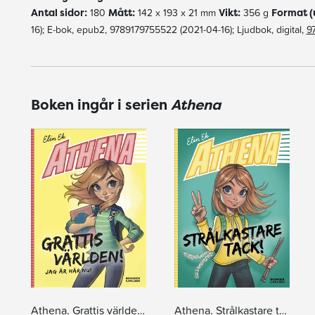
Antal sidor:
180
Mått:
142 x 193 x 21 mm
Vikt:
356 g
Format (
16); E-bok, epub2, 9789179755522 (2021-04-16); Ljudbok, digital,
9
Boken ingår i serien
Athena
Athena. Grattis världen! Jag är här nu!
Athena. Strålkastare tack!