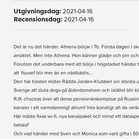
2021-04-16
Utgivningsdag:
2021-04-16
Recensionsdag:
Det är nu det händer. Athena börjar i 7b. Första dagen i sko
ansiktet. Men inte Athena. Hon känner glädje och pirr och 
Förutom det underbara med att börja i högstadiet händer två f
att Yousef blir mer än en nästbästis…
Den här hösten möter Rädda-Jorden-Klubben sin största utm
Sverige att sluta dega på ålderdomshem och istället blir kl
RJK chockas över att deras pensionärskompisar på Russingå
kanaler i ett varmdammigt allrum! Inte konstigt att de verka
Här måste fixas wi-fi, nya kanalpaket och minst ett datas
betala?
Och vad händer med Sven och Monica som varit gifta i 50 å