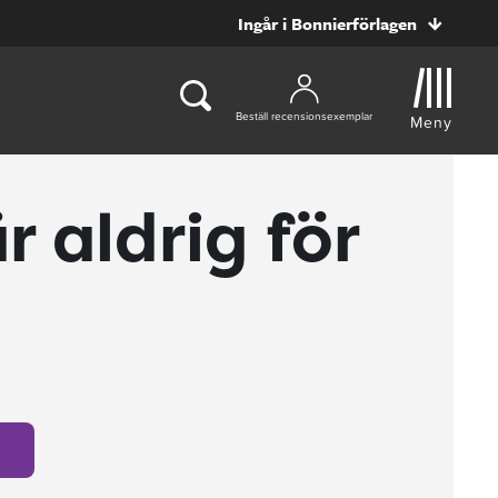
Ingår i Bonnierförlagen
Beställ recensionsexemplar
Meny
r aldrig för