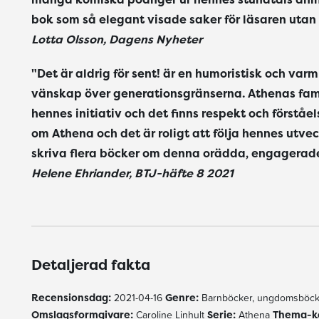
bok som så elegant visade saker för läsaren utan
Lotta Olsson, Dagens Nyheter
"Det är aldrig för sent! är en humoristisk och va
vänskap över generationsgränserna. Athenas familj
hennes initiativ och det finns respekt och förståelse
om Athena och det är roligt att följa hennes utveckl
skriva flera böcker om denna orädda, engagerad
Helene Ehriander, BTJ-häfte 8 2021
Detaljerad fakta
Recensionsdag:
2021-04-16
Genre:
Barnböcker, ungdomsböck
Omslagsformgivare:
Caroline Linhult
Serie:
Athena
Thema-k