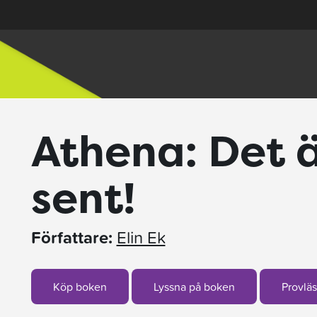
Athena: Det ä
sent!
Författare:
Elin Ek
Köp boken
Lyssna på boken
Provläs