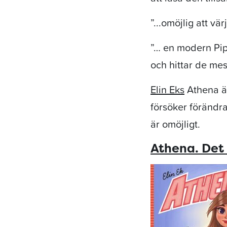
”...omöjlig att vä
”… en modern Pipp
och hittar de mes
Elin Eks
Athena är
försöker förändra
är omöjligt.
Athena. Det ä