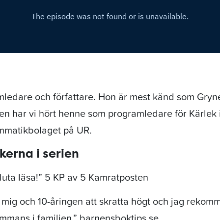
ledare och författare. Hon är mest känd som Gryne
en har vi hört henne som programledare för Kärlek i
matikbolaget på UR.
erna i serien
luta läsa!” 5 KP av 5 Kamratposten
 mig och 10-åringen att skratta högt och jag reko
sammans i familjen.” barnensboktips.se