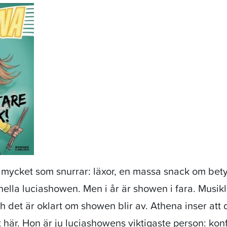
 mycket som snurrar: läxor, en massa snack om betyg
onella luciashowen. Men i år är showen i fara. Musikl
 det är oklart om showen blir av. Athena inser att 
t här. Hon är ju luciashowens viktigaste person: kon