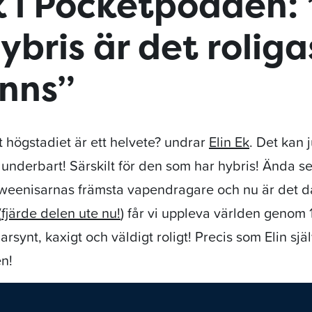
k i Pocketpodden: 
bris är det roliga
inns”
tt högstadiet är ett helvete? undrar
Elin Ek
. Det kan 
s underbart! Särskilt för den som har hybris! Ända 
tweenisarnas främsta vapendragare och nu är det d
(
fjärde delen ute nu!
) får vi uppleva världen genom 
arsynt, kaxigt och väldigt roligt! Precis som Elin sjä
n!