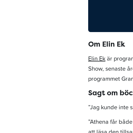
Om Elin Ek
Elin Ek
är program
Show, senaste år
programmet Gram
Sagt om böck
”Jag kunde inte s
”Athena får både
att läsa den till