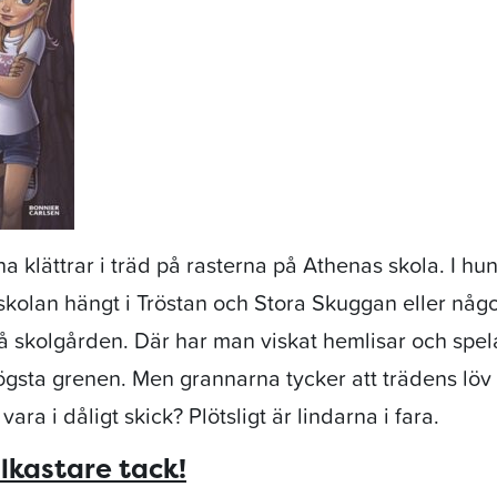
na klättrar i träd på rasterna på Athenas skola. I hu
skolan hängt i Tröstan och Stora Skuggan eller någ
å skolgården. Där har man viskat hemlisar och spela
ögsta grenen. Men grannarna tycker att trädens löv 
 vara i dåligt skick? Plötsligt är lindarna i fara.
lkastare tack!