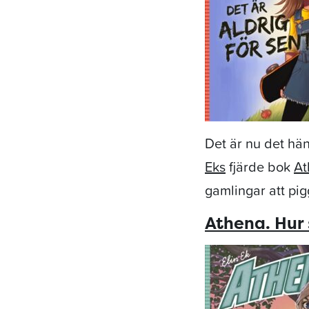
Det är nu det hän
Eks
fjärde bok
At
gamlingar att pigg
Athena. Hur 