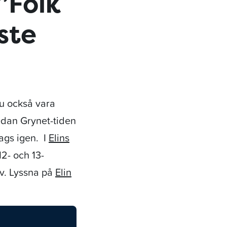
”Folk
ste
ju också vara
sedan Grynet-tiden
ags igen. I
Elins
12- och 13-
lv. Lyssna på
Elin