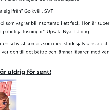
rja sig ifrån” Go’kväll, SVT
i som vägrar bli insorterad i ett fack. Hon är super
t påhittiga lösningar". Upsala Nya Tidning
 en schysst kompis som med stark självkänsla och 
 världen till det bättre och lämnar läsaren med kän
r aldrig för sent!