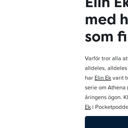
Elin E
med hy
som f
Varför tror alla a
alldeles, alldele
har
Elin Ek
varit 
serie om Athena 
åringens ögon. Kl
Ek
i Pocketpodde