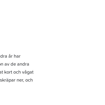
ndra år har
on av de andra
t kort och vågat
skräpar ner, och